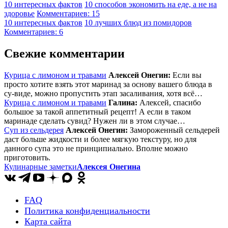
10 интересных фактов
10 способов экономить на еде, а не на
здоровье
Комментариев: 15
10 интересных фактов
10 лучших блюд из помидоров
Комментариев: 6
Свежие комментарии
Курица с лимоном и травами
Алексей Онегин:
Если вы
просто хотите взять этот маринад за основу вашего блюда в
су-виде, можно пропустить этап засаливания, хотя всё…
Курица с лимоном и травами
Галина:
Алексей, спасибо
большое за такой аппетитный рецепт! А если в таком
маринаде сделать сувид? Нужен ли в этом случае…
Суп из сельдерея
Алексей Онегин:
Замороженный сельдерей
даст больше жидкости и более мягкую текстуру, но для
данного супа это не принципиально. Вполне можно
приготовить.
Кулинарные заметки
Алексея Онегина
FAQ
Политика конфиденциальности
Карта сайта