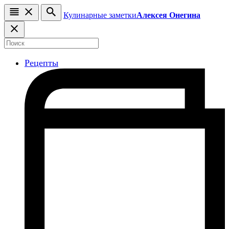
Кулинарные заметки
Алексея Онегина
Рецепты