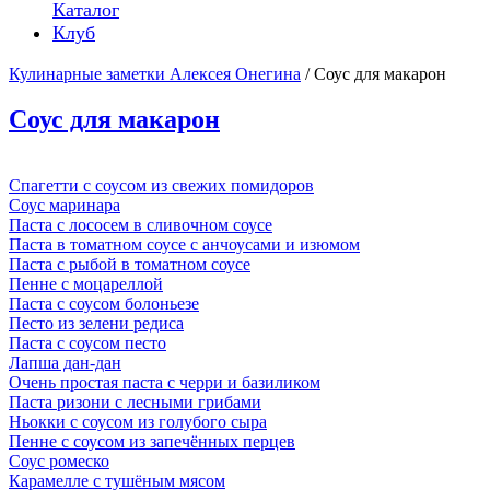
Каталог
Клуб
Кулинарные заметки Алексея Онегина
/ Соус для макарон
Соус для макарон
Спагетти с соусом из свежих помидоров
Соус маринара
Паста с лососем в сливочном соусе
Паста в томатном соусе с анчоусами и изюмом
Паста с рыбой в томатном соусе
Пенне с моцареллой
Паста с соусом болоньезе
Песто из зелени редиса
Паста с соусом песто
Лапша дан-дан
Очень простая паста с черри и базиликом
Паста ризони с лесными грибами
Ньокки с соусом из голубого сыра
Пенне с соусом из запечённых перцев
Соус ромеско
Карамелле с тушёным мясом