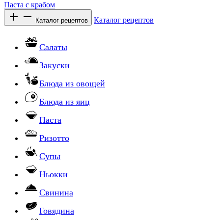
Паста с крабом
Каталог рецептов
Каталог рецептов
Салаты
Закуски
Блюда из овощей
Блюда из яиц
Паста
Ризотто
Супы
Ньокки
Свинина
Говядина