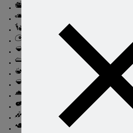
Салаты
Закуски
Блюда из овощей
Блюда из яиц
Паста
Ризотто
Супы
Ньокки
Свинина
Говядина
Баранина
Птица и дичь