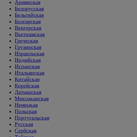
Армянская
Белорусская
Бельгийская
Болгарская
Венгерская
Вьетнамская
Греческая
Грузинская
Израильская
Индийская
Испанская
Итальянская
Китайская
Корейская
Латышская
Мексиканская
Немецкая
Польская
Португальская
Русская
Сербская
Тайская