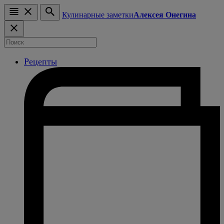
Кулинарные заметки
Алексея Онегина
Рецепты