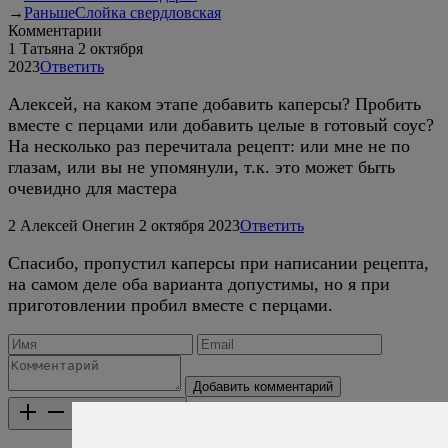
→
Раньше
Слойка свердловская
Комментарии
1
Татьяна
2 октября
2023
Ответить
Алексей, на каком этапе добавить каперсы? Пробить
вместе с перцами или добавить целые в готовый соус?
На несколько раз перечитала рецепт: или мне не по
глазам, или вы не упомянули, т.к. это может быть
очевидно для мастера
2
Алексей Онегин
2 октября 2023
Ответить
Спасибо, пропустил каперсы при написании рецепта,
на самом деле оба варианта допустимы, но я при
приготовлении пробил вместе с перцами.
Добавить комментарий
Каталог рецептов
Каталог рецептов