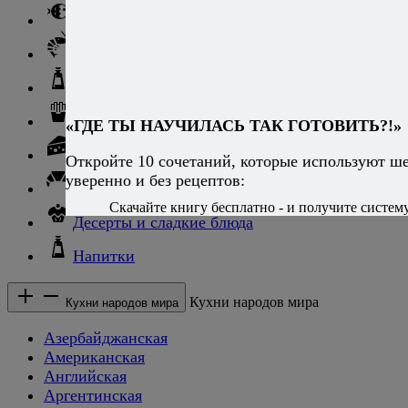
Рыба
Морепродукты
Соусы и блюда с ними
Гарниры
«ГДЕ ТЫ НАУЧИЛАСЬ ТАК ГОТОВИТЬ?!»
Сыры
Откройте 10 сочетаний, которые используют ш
уверенно и без рецептов:
Хлеб и выпечка
Скачайте книгу бесплатно - и получите систему,
Десерты и сладкие блюда
Напитки
Кухни народов мира
Кухни народов мира
Азербайджанская
Американская
Английская
Аргентинская