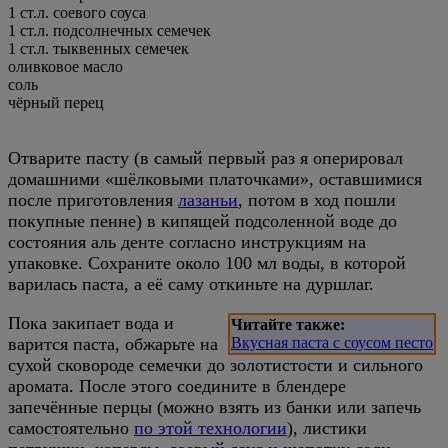
1 ст.л. соевого соуса
1 ст.л. подсолнечных семечек
1 ст.л. тыквенных семечек
оливковое масло
соль
чёрный перец
Отварите пасту (в самый первый раз я оперировал
домашними «шёлковыми платочками», оставшимися
после приготовления
лазаньи
, потом в ход пошли
покупные пенне) в кипящей подсоленной воде до
состояния аль денте согласно инструкциям на
упаковке. Сохраните около 100 мл воды, в которой
варилась паста, а её саму откиньте на дуршлаг.
Пока закипает вода и
Читайте также:
варится паста, обжарьте на
Вкусная паста с соусом песто
сухой сковороде семечки до золотистости и сильного
аромата. После этого соедините в блендере
запечённые перцы (можно взять из банки или запечь
самостоятельно
по этой технологии
), листики