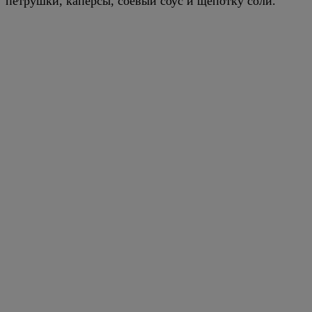
петрушки, каперсы, соевый соус и щепотку соли.