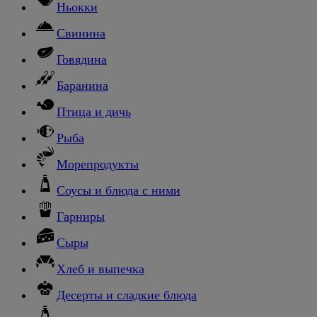
Ньокки
Свинина
Говядина
Баранина
Птица и дичь
Рыба
Морепродукты
Соусы и блюда с ними
Гарниры
Сыры
Хлеб и выпечка
Десерты и сладкие блюда