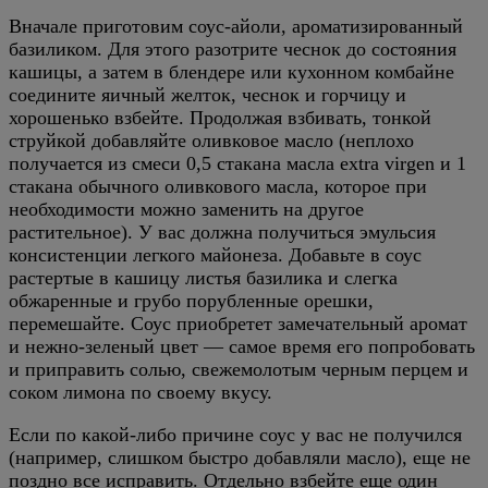
Вначале приготовим соус-айоли, ароматизированный
базиликом. Для этого разотрите чеснок до состояния
кашицы, а затем в блендере или кухонном комбайне
соедините яичный желток, чеснок и горчицу и
хорошенько взбейте. Продолжая взбивать, тонкой
струйкой добавляйте оливковое масло (неплохо
получается из смеси 0,5 стакана масла extra virgen и 1
стакана обычного оливкового масла, которое при
необходимости можно заменить на другое
растительное). У вас должна получиться эмульсия
консистенции легкого майонеза. Добавьте в соус
растертые в кашицу листья базилика и слегка
обжаренные и грубо порубленные орешки,
перемешайте. Соус приобретет замечательный аромат
и нежно-зеленый цвет — самое время его попробовать
и приправить солью, свежемолотым черным перцем и
соком лимона по своему вкусу.
Если по какой-либо причине соус у вас не получился
(например, слишком быстро добавляли масло), еще не
поздно все исправить. Отдельно взбейте еще один