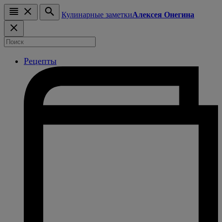
Кулинарные заметки
Алексея Онегина
Рецепты