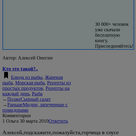
30 000+ человек
уже скачали
бесплатную
книгу.
Присоединяйтесь!
Автор:
Алексей Онегин
Кто это такой?..
Блюда из рыбы
,
Жареная
рыба
,
Морская рыба
,
Рецепты из
простых продуктов
,
Рецепты на
каждый день
,
Рыба
←
Позже
Сырный салат
→
Раньше
Мидии, запеченные с
помидорами
Комментарии
1
Ольга
30 марта 2010
Ответить
Алексей,подскажите,пожалуйста,горчица в соусе