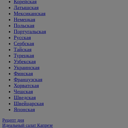
Корейская
Латышская
Мексиканская
Немецкая
Польская
Португальская
Русская
Сербская
Тайская
Турецкая
Узбекская
Украинская
Финская
Французская
Хорватская
Чешская
Шведская
Швейцарская
Японская
Рецепт дня
Идеальный салат Капрезе