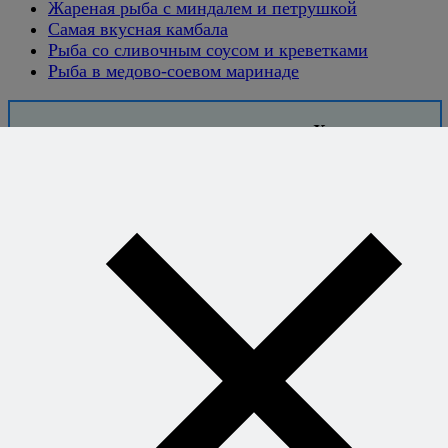
Жареная рыба с миндалем и петрушкой
Самая вкусная камбала
Рыба со сливочным соусом и креветками
Рыба в медово-соевом маринаде
Хотите
готовить без
рецептов -
уверенно и
легко?
Книга
секретных
сочетаний
откроет вам
свободу
придумывать
блюда на ходу
и знать, что всё
получится.