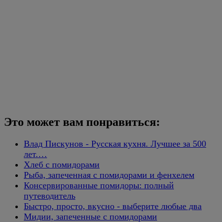
Это может вам понравиться:
Влад Пискунов - Русская кухня. Лучшее за 500
лет.…
Хлеб с помидорами
Рыба, запеченная с помидорами и фенхелем
Консервированные помидоры: полный
путеводитель
Быстро, просто, вкусно - выберите любые два
Мидии, запеченные с помидорами