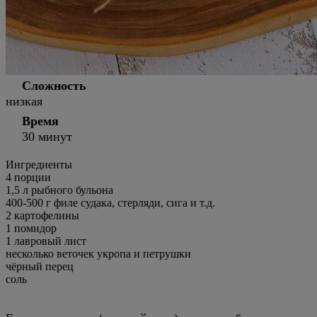
Сложность
низкая
Время
30 минут
Ингредиенты
4
порции
1,5 л рыбного бульона
400-500 г филе судака, стерляди, сига и т.д.
2 картофелины
1 помидор
1 лавровый лист
несколько веточек укропа и петрушки
чёрный перец
соль