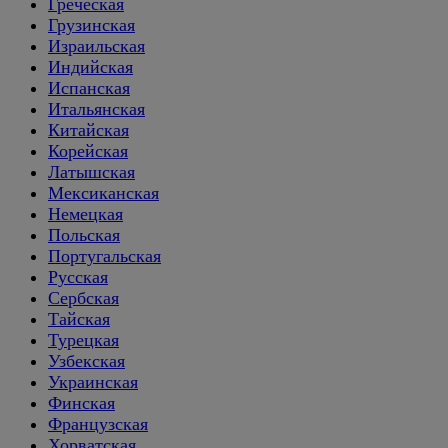
Греческая
Грузинская
Израильская
Индийская
Испанская
Итальянская
Китайская
Корейская
Латышская
Мексиканская
Немецкая
Польская
Португальская
Русская
Сербская
Тайская
Турецкая
Узбекская
Украинская
Финская
Французская
Хорватская