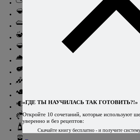
Блюда из яиц
Паста
Ризотто
Супы
Ньокки
Свинина
Говядина
Баранина
Птица и дичь
«ГДЕ ТЫ НАУЧИЛАСЬ ТАК ГОТОВИТЬ?!»
Рыба
Откройте 10 сочетаний, которые используют ш
Морепродукты
уверенно и без рецептов:
Соусы и блюда с ними
Скачайте книгу бесплатно - и получите систему,