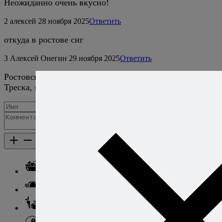
Неожиданно очень вкусно!
2
алексей
28 ноября 2025
Ответить
откуда в ростове сиг
3
Алексей Онегин
29 ноября 2025
Ответить
Ростовскую уху можно сварить не только в Ростове. :)
Треска, которой там нет, в принципе тоже подойдёт.
Добавить комментарий
Каталог рецептов
Каталог рецептов
Салаты
Закуски
Блюда из овощей