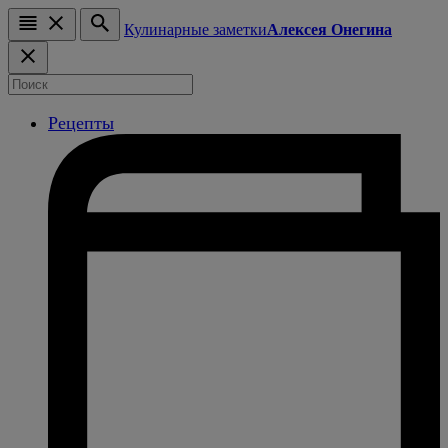
Кулинарные заметки
Алексея Онегина
Рецепты