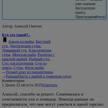
уже скачали
бесплатную
книгу.
Присоединяйтесь!
Автор:
Алексей Онегин
Кто это такой?..
Блюда из рыбы
,
Быстрый
суп
,
Диетические супы
,
Домашний суп
,
Классические
супы
,
Морская рыба
,
Рецепты с
красной рыбой
,
Рыбный суп
,
Суп для похудения
,
Суп из
семги
,
Супы
,
Филе рыбы
←
Позже
Салат из папоротника
→
Раньше
Паста с рыбой в томатном соусе
Комментарии
1
Диана
22 августа 2025
Ответить
Алексей, спасибо за рецепт. Сомневалась в
сочетаемости ухи и помидор. Никогда раньше не
предполагала, что они могут ужиться в одной тарелке.