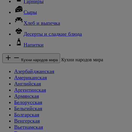
Гарниры
Сыры
Хлеб и выпечка
Десерты и сладкие блюда
Напитки
Кухни народов мира
Кухни народов мира
Азербайджанская
Американская
Английская
Аргентинская
Армянская
Белорусская
Бельгийская
Болгарская
Венгерская
Вьетнамская