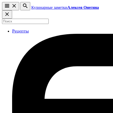
Кулинарные заметки
Алексея Онегина
Рецепты