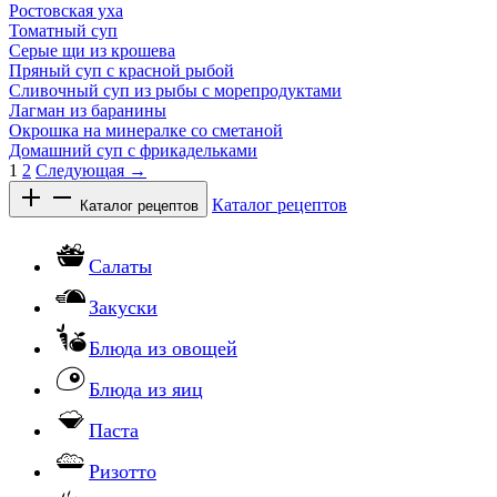
Ростовская уха
Томатный суп
Серые щи из крошева
Пряный суп с красной рыбой
Сливочный суп из рыбы с морепродуктами
Лагман из баранины
Окрошка на минералке со сметаной
Домашний суп с фрикадельками
1
2
Следующая →
Каталог рецептов
Каталог рецептов
Салаты
Закуски
Блюда из овощей
Блюда из яиц
Паста
Ризотто