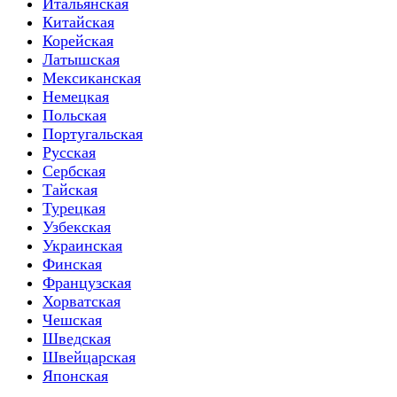
Итальянская
Китайская
Корейская
Латышская
Мексиканская
Немецкая
Польская
Португальская
Русская
Сербская
Тайская
Турецкая
Узбекская
Украинская
Финская
Французская
Хорватская
Чешская
Шведская
Швейцарская
Японская