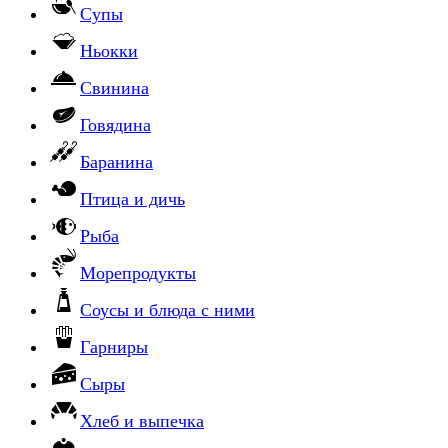
Супы
Ньокки
Свинина
Говядина
Баранина
Птица и дичь
Рыба
Морепродукты
Соусы и блюда с ними
Гарниры
Сыры
Хлеб и выпечка