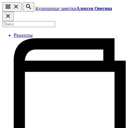
Кулинарные заметки
Алексея Онегина
Рецепты