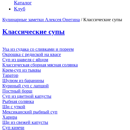
Каталог
Клуб
Кулинарные заметки Алексея Онегина
/ Классические супы
Классические супы
Уха из судака со сливками и пореем
Окрошка с редиской на квасе
Суп из щавеля с яйцом
Классическая сборная мясная солянка
Крем-суп из тыквы
Таратор
Шулюм из баранины
Куриный суп с лапшой
Постный борщ
Суп из цветной капусты
Рыбная солянка
Щи с уткой
Мексиканский рыбный суп
Харира
Щи из свежей капусты
Суп кимчи