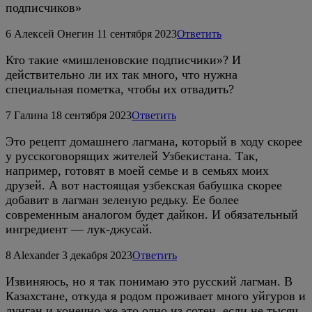
подписчиков»
6
Алексей Онегин
11 сентября 2023
Ответить
Кто такие «мишленовские подписчики»? И
действительно ли их так много, что нужна
специальная пометка, чтобы их отвадить?
7
Галина
18 сентября 2023
Ответить
Это рецепт домашнего лагмана, который в ходу скорее
у русскоговорящих жителей Узбекистана. Так,
например, готовят в моей семье и в семьях моих
друзей. А вот настоящая узбекская бабушка скорее
добавит в лагман зеленую редьку. Ее более
современным аналогом будет дайкон. И обязательный
ингредиент — лук-джусай.
8
Alexander
3 декабря 2023
Ответить
Извиняюсь, но я так понимаю это русский лагман. В
Казахстане, откуда я родом проживает много уйгуров и
дунган и конечно же это одно из сотен, если не тысяч