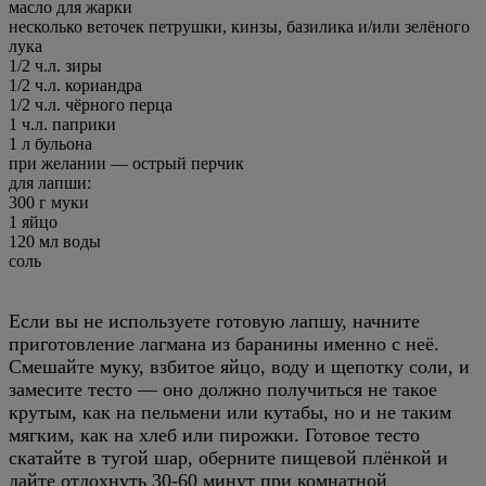
масло для жарки
несколько веточек петрушки, кинзы, базилика и/или зелёного
лука
1/2 ч.л. зиры
1/2 ч.л. кориандра
1/2 ч.л. чёрного перца
1 ч.л. паприки
1 л бульона
при желании —
острый перчик
для лапши:
300 г муки
1 яйцо
120 мл воды
соль
Если вы не используете готовую лапшу, начните
приготовление лагмана из баранины именно с неё.
Смешайте муку, взбитое яйцо, воду и щепотку соли, и
замесите тесто — оно должно получиться не такое
крутым, как на пельмени или кутабы, но и не таким
мягким, как на хлеб или пирожки. Готовое тесто
скатайте в тугой шар, оберните пищевой плёнкой и
дайте отдохнуть 30-60 минут при комнатной