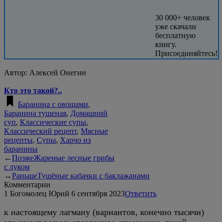
30 000+ человек
уже скачали
бесплатную
книгу.
Присоединяйтесь!
Автор:
Алексей Онегин
Кто это такой?..
Баранина с овощами
,
Баранина тушеная
,
Домашний
суп
,
Классические супы
,
Классический рецепт
,
Мясные
рецепты
,
Супы
,
Харчо из
баранины
←
Позже
Жареные лесные грибы
с луком
→
Раньше
Тушёные кабачки с баклажанами
Комментарии
1
Богомолец Юрий
6 сентября 2023
Ответить
к настоящему лагману (вариантов, конечно тысячи)