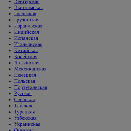
Венгерская
Вьетнамская
Греческая
Грузинская
Израильская
Индийская
Испанская
Итальянская
Китайская
Корейская
Латышская
Мексиканская
Немецкая
Польская
Португальская
Русская
Сербская
Тайская
Турецкая
Узбекская
Украинская
Финская