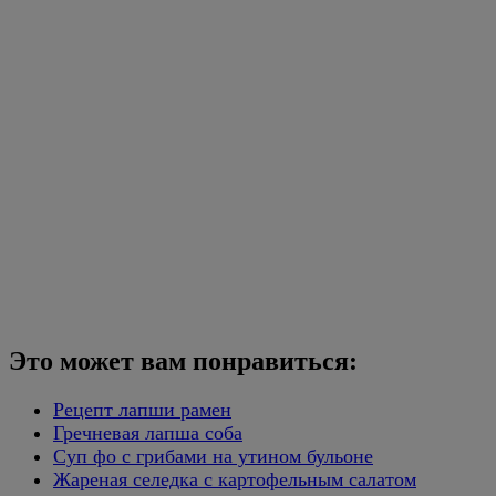
Это может вам понравиться:
Рецепт лапши рамен
Гречневая лапша соба
Суп фо с грибами на утином бульоне
Жареная селедка с картофельным салатом