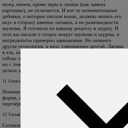
мужу, ничем, кроме зиры и лапши (как замена
картошке), не отличается. И вот те незначительные
добавки, о которых писали выше, должны менять его
вкус в сторону именно лагмана, а не разновидности
шулюма. Я готовила по вашему рецепту и шурпу. И
хоть вы писали о спорах вокруг шулюма и шурпы, и
ингридиенты примерно одинаковые. Но немного
другая технология, и вкус совершенно другой. Лагман
я ела, не у русских. Муж тоже знает его вкус. Просят
сейчас приготовить. Хочу взять за основу ваш рецепт,
но с теми добавками, о которых писали. И пасту такую
делала для феттучини. Она вкусная.
11
Алексей Онегин
5 июля 2024
Ответить
Помимо содержания, у комментариев есть ещё и
форма, и подчас она бывает такой, что она
перечёркивает даже полезное и уместное содержание.
12
Татьяна
5 июля 2024
Ответить
Согласна. Наше самомнение часто всë портит. Мне,