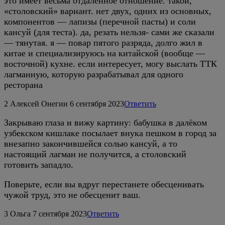
это имеет весьма отдаленное отношение. такой,
«столовский» вариант. нет двух, одних из основных,
компонентов — лапизы (перечной пасты) и соли
кансуй (для теста). да, резать нельзя- сами же сказали
— тянутая. я — повар пятого разряда, долго жил в
китае и специализируюсь на китайской (вообще —
восточной) кухне. если интересует, могу выслать ТТК
лагманную, которую разрабатывал для одного
ресторана
2
Алексей Онегин
6 сентября 2023
Ответить
Закрываю глаза и вижу картину: бабушка в далёком
узбекском кишлаке посылает внука пешком в город за
внезапно закончившейся солью кансуй, а то
настоящий лагман не получится, а столовский
готовить западло.
Поверьте, если вы вдруг перестанете обесценивать
чужой труд, это не обесценит ваш.
3
Ольга
7 сентября 2023
Ответить