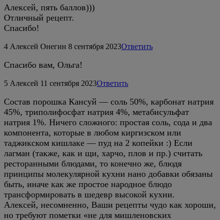
Алексей, пять баллов)))
Отличный рецепт.
Спасибо!
4
Алексей Онегин
8 сентября 2023
Ответить
Спасибо вам, Ольга!
5
Алексей
11 сентября 2023
Ответить
Состав порошка Кансуй — соль 50%, карбонат натрия
45%, триполифосфат натрия 4%, метабисульфат
натрия 1%. Ничего сложного: простая соль, сода и два
компонента, которые в любом киргизском или
таджикском кишлаке — пуд на 2 копейки :) Если
лагман (также, как и щи, харчо, плов и пр.) считать
ресторанными блюдами, то конечно же, блюдя
принципы молекулярной кухни нано добавки обязаны
быть, иначе как же простое народное блюдо
трансформировать в шедевр высокой кухни.
Алексей, несомненно, Ваши рецепты чудо как хороши,
но требуют пометки «не для мишленовских