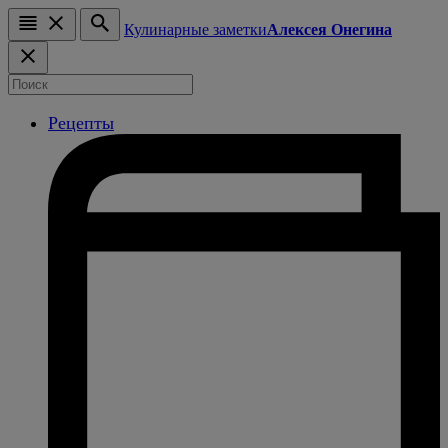
Кулинарные заметки
Алексея Онегина
Рецепты