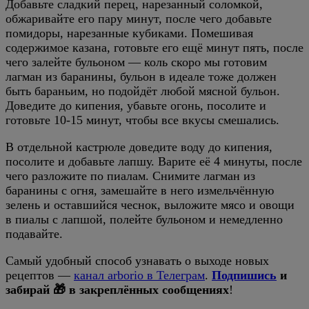
Добавьте сладкий перец, нарезанный соломкой,
обжаривайте его пару минут, после чего добавьте
помидоры, нарезанные кубиками. Помешивая
содержимое казана, готовьте его ещё минут пять, после
чего залейте бульоном — коль скоро мы готовим
лагман из баранины, бульон в идеале тоже должен
быть бараньим, но подойдёт любой мясной бульон.
Доведите до кипения, убавьте огонь, посолите и
готовьте 10-15 минут, чтобы все вкусы смешались.
В отдельной кастрюле доведите воду до кипения,
посолите и добавьте лапшу. Варите её 4 минуты, после
чего разложите по пиалам. Снимите лагман из
баранины с огня, замешайте в него измельчённую
зелень и оставшийся чеснок, выложите мясо и овощи
в пиалы с лапшой, полейте бульоном и немедленно
подавайте.
Самый удобный способ узнавать о выходе новых
рецептов —
канал arborio в Телеграм
.
Подпишись
и
забирай 🎁 в закреплённых сообщениях
!