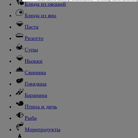
Блюда из овощей
Блюда из яиц
Паста
Ризотто
Супы
Ньокки
Свинина
Говядина
Баранина
Птица и дичь
Рыба
Морепродукты