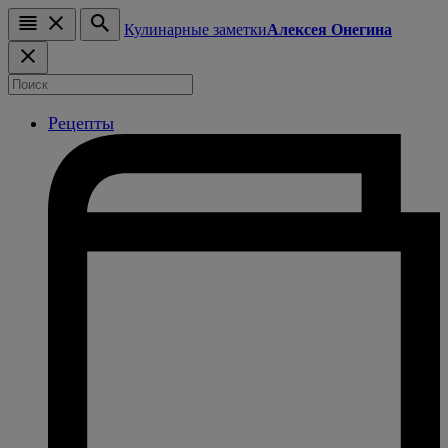
Кулинарные заметки
Алексея Онегина
Рецепты