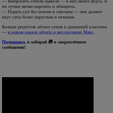
— Выбросить стебли щавеля — в них много вкуса, и
их лучше мелко нарезать и обжарить.
— Подать суп без зелени и сметаны — они делают
вкус супа более округлым и нежным.
Больше рецептов лёгких супов и домашней классики
—
в новом канале arborio в мессенджере Макс
.
Подпишись
и забирай 🎁 в закреплённом
сообщении!