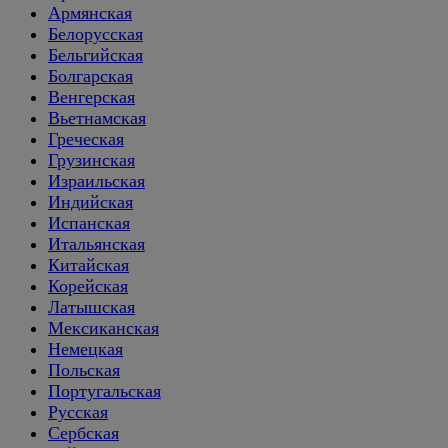
Армянская
Белорусская
Бельгийская
Болгарская
Венгерская
Вьетнамская
Греческая
Грузинская
Израильская
Индийская
Испанская
Итальянская
Китайская
Корейская
Латышская
Мексиканская
Немецкая
Польская
Португальская
Русская
Сербская