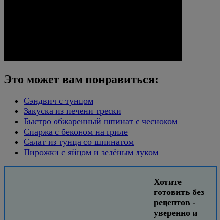
Это может вам понравиться:
Сэндвич с тунцом
Закуска из печени трески
Быстро обжаренный шпинат с чесноком
Спаржа с беконом на гриле
Салат из тунца со шпинатом
Пирожки с яйцом и зелёным луком
Хотите
готовить без
рецептов -
уверенно и