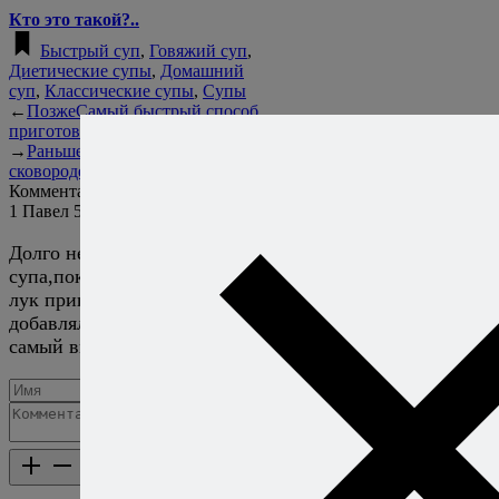
Кто это такой?..
Быстрый суп
,
Говяжий суп
,
Диетические супы
,
Домашний
суп
,
Классические супы
,
Супы
←
Позже
Самый быстрый способ
приготовить кукурузу
→
Раньше
Стейк рибай на
сковороде
Комментарии
1
Павел
5 июня 2026
Ответить
Долго не мог добиться вкуса детства от этого
супа,пока не попал в гости к бабушке, она зелёный
лук припускала в сковороде с парой ложек сметаны и
добавляла в суп в конце,попробовал сам и ураааа,тот
самый вкус,а такая мелочь казалось бы.
Добавить комментарий
Каталог рецептов
Каталог рецептов