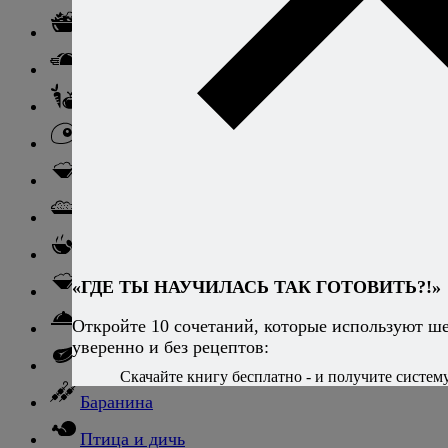
Салаты
Закуски
Блюда из овощей
Блюда из яиц
Паста
Ризотто
Супы
«ГДЕ ТЫ НАУЧИЛАСЬ ТАК ГОТОВИТЬ?!»
Ньокки
Откройте 10 сочетаний, которые используют ш
Свинина
уверенно и без рецептов:
Говядина
Скачайте книгу бесплатно - и получите систему,
Баранина
Птица и дичь