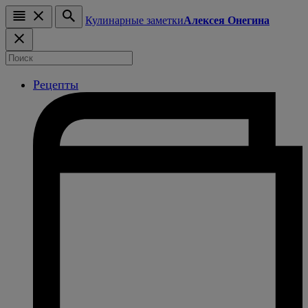
Кулинарные заметки
Алексея Онегина
Рецепты