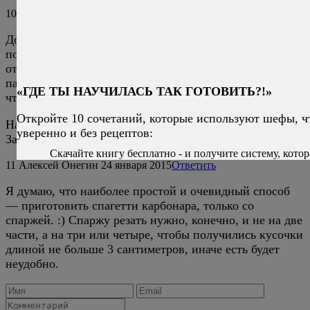
10
Николай
24 января 2015
Ответить
Добрый день! Алексей, а как бы Вы это рецепт
посоветовали преобразовать в пасту? Стоит ли
отдельно готовить соус, какой формы использовать
пасту, нужно ли нарезать стебли спаржи пополам,
«ГДЕ ТЫ НАУЧИЛАСЬ ТАК ГОТОВИТЬ?!»
чтобы не были длинными?
Откройте 10 сочетаний, которые используют шефы, ч
Надеюсь, не очень напрягу Вас этим вопросом.
уверенно и без рецептов:
Заранее спасибо за ответ!
Скачайте книгу бесплатно - и получите систему, котор
11
Алексей Онегин
24 января 2015
Ответить
Я думаю, что наиболее простой и очевидный способ
— приготовить спагетти карбонара, только со
спаржей. :) Спаржу резать нужно, конечно, и не на две
части, а на три или четыре, чтобы получились кусочки
длиной не больше 3 сантиметров, иначе есть будет
неудобно.