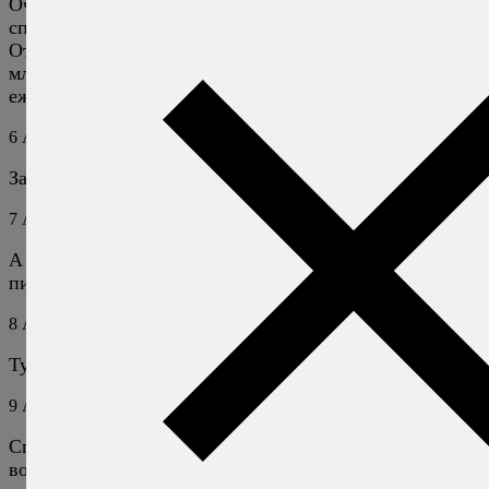
Очень вкусно. Спасибо за то, что открыли для меня
спаржу. У нас на периферии её нет, но тарюсь в Мск.
Отварная, она очень нежная, а вот в таком виде, мой
младшенький теперь потребляет её чуть ли не
ежедневно. Еще раз спасибо!
6
Алексей Онегин
23 февраля 2013
Ответить
Завидую вашему младшенькому! :)
7
Андрей
23 февраля 2013
Ответить
А чего ему завидовать? 17-летнему отроку нужно
питаться, чтобы расти!)))
8
Алексей Онегин
23 февраля 2013
Ответить
Тут можно завидовать хотя бы возрасту. :)
9
Андрей
23 февраля 2013
Спаржа располагает к философии!)) В каждом
возрасте есть свои прелести.