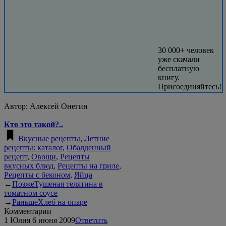
30 000+ человек
уже скачали
бесплатную
книгу.
Присоединяйтесь!
Автор:
Алексей Онегин
Кто это такой?..
Вкусные рецепты
,
Летние
рецепты: каталог
,
Обалденный
рецепт
,
Овощи
,
Рецепты
вкусных блюд
,
Рецепты на гриле
,
Рецепты с беконом
,
Яйца
←
Позже
Тушеная телятина в
томатном соусе
→
Раньше
Хлеб на опаре
Комментарии
1
Юлия
6 июня 2009
Ответить