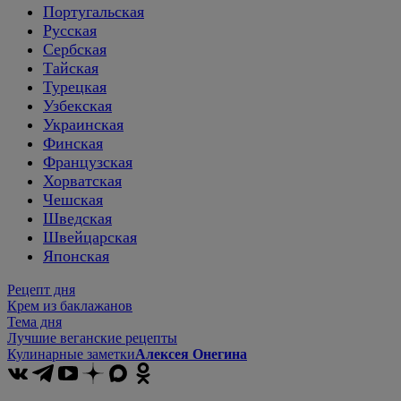
Португальская
Русская
Сербская
Тайская
Турецкая
Узбекская
Украинская
Финская
Французская
Хорватская
Чешская
Шведская
Швейцарская
Японская
Рецепт дня
Крем из баклажанов
Тема дня
Лучшие веганские рецепты
Кулинарные заметки
Алексея Онегина