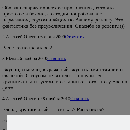
Обожаю спаржу во всех ее проявлениях, готовила
просто ее в беконе, а сегодня попробовала с
пармезаном, соусом и яйцом по Вашему рецепту. Это
фантастика без преувеличения! Спасибо за рецепт.:)))
2
Алексей Онегин
6 июня 2009
Ответить
Рад, что понравилось!
3
Elena
26 ноября 2010
Ответить
Вкусно, спасибо, выраженый вкус спаржи отличии от
свареной. С соусом не вышло — получился
крупинчатый и густой, в отличии от того, что у Вас на
фото
4
Алексей Онегин
28 ноября 2010
Ответить
Елена, крупинчатый — это как? Расслоился?
5
Андрей
23 февраля 2013
Ответить