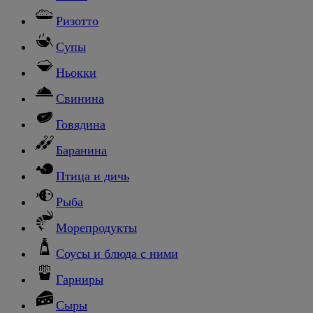
Ризотто
Супы
Ньокки
Свинина
Говядина
Баранина
Птица и дичь
Рыба
Морепродукты
Соусы и блюда с ними
Гарниры
Сыры