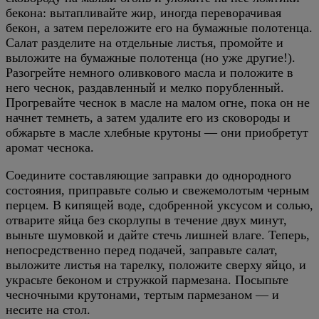
бекона: вытапливайте жир, иногда переворачивая
бекон, а затем переложите его на бумажные полотенца.
Салат разделите на отдельные листья, промойте и
выложите на бумажные полотенца (но уже другие!).
Разогрейте немного оливкового масла и положите в
него чеснок, раздавленный и мелко порубленный.
Прогревайте чеснок в масле на малом огне, пока он не
начнет темнеть, а затем удалите его из сковороды и
обжарьте в масле хлебные крутоны — они приобретут
аромат чеснока.
Соедините составляющие заправки до однородного
состояния, приправьте солью и свежемолотым черным
перцем. В кипящей воде, сдобренной уксусом и солью,
отварите яйца без скорлупы в течение двух минут,
выньте шумовкой и дайте стечь лишней влаге. Теперь,
непосредственно перед подачей, заправьте салат,
выложите листья на тарелку, положите сверху яйцо, и
украсьте беконом и стружкой пармезана. Посыпьте
чесночными крутонами, тертым пармезаном — и
несите на стол.