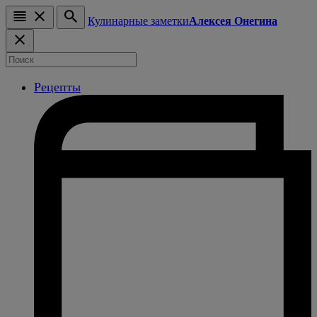
Кулинарные заметки
Алексея Онегина
Рецепты