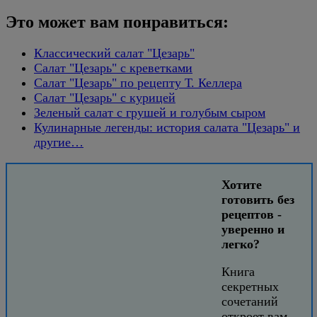
Это может вам понравиться:
Классический салат "Цезарь"
Салат "Цезарь" с креветками
Салат "Цезарь" по рецепту Т. Келлера
Салат "Цезарь" с курицей
Зеленый салат с грушей и голубым сыром
Кулинарные легенды: история салата "Цезарь" и
другие…
Хотите
готовить без
рецептов -
уверенно и
легко?
Книга
секретных
сочетаний
откроет вам