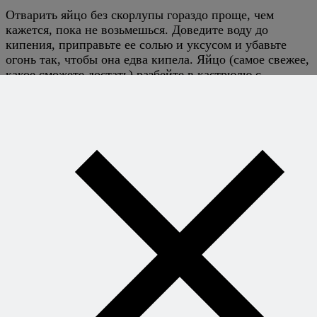
Отварить яйцо без скорлупы гораздо проще, чем
кажется, пока не возьмешься. Доведите воду до
кипения, приправьте ее солью и уксусом и убавьте
огонь так, чтобы она едва кипела. Яйцо (самое свежее,
какое сможете достать) разбейте в кастрюлю с
предельно малой высоты, оно само «соберется» в
комок. Варите минуты 2-2,5, выньте шумовкой, дайте
стечь лишней воде. Все.
4
Denis
11 августа 2008
Ответить
Доброго времени.
Как отварить яйцо без скорлупы?
5
Denis
13 августа 2008
Ответить
Алексей, спасибо за ответ — обязательно попробую
6
Виктор Константинов
16 августа 2008
Ответить
Аж слюньки текут! Надо обязательно приготовить.