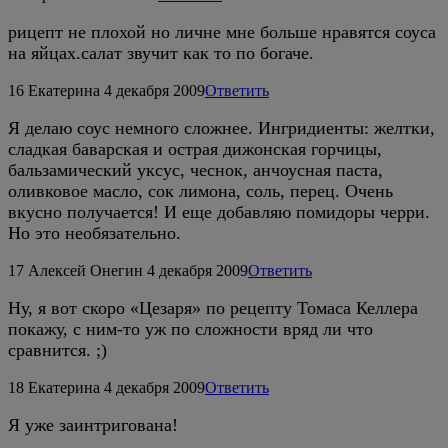
рицепт не плохой но личне мне больше нравятся соуса
на яйцах.салат звучит как то по богаче.
16
Екатерина
4 декабря 2009
Ответить
Я делаю соус немного сложнее. Ингридиенты: желтки,
сладкая баварская и острая дижонская горчицы,
бальзамический уксус, чеснок, анчоусная паста,
оливковое масло, сок лимона, соль, перец. Очень
вкусно получается! И еще добавляю помидоры черри.
Но это необязательно.
17
Алексей Онегин
4 декабря 2009
Ответить
Ну, я вот скоро «Цезаря» по рецепту Томаса Келлера
покажу, с ним-то уж по сложности вряд ли что
сравнится. ;)
18
Екатерина
4 декабря 2009
Ответить
Я уже заинтригована!