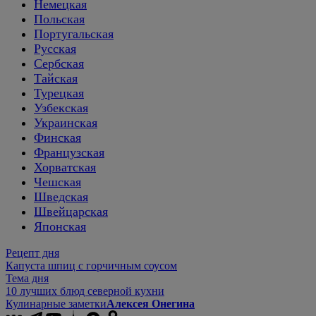
Немецкая
Польская
Португальская
Русская
Сербская
Тайская
Турецкая
Узбекская
Украинская
Финская
Французская
Хорватская
Чешская
Шведская
Швейцарская
Японская
Рецепт дня
Капуста шпиц с горчичным соусом
Тема дня
10 лучших блюд северной кухни
Кулинарные заметки
Алексея Онегина