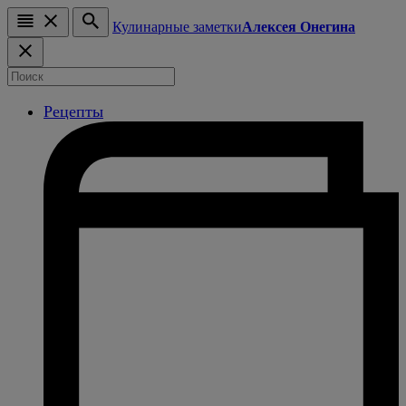
Кулинарные заметки
Алексея Онегина
Рецепты