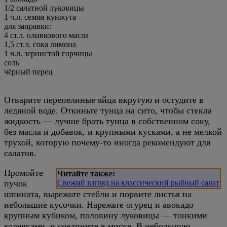
1/2
салатной луковицы
1
ч.л.
семян кунжута
для заправки:
4
ст.л.
оливкового масла
1,5
ст.л.
сока лимона
1
ч.л.
зернистой горчицы
соль
чёрный перец
Отварите перепелиные яйца вкрутую и остудите в
ледяной воде. Откиньте тунца на сито, чтобы стекла
жидкость — лучше брать тунца в собственном соку,
без масла и добавок, и крупными кусками, а не мелкой
трухой, которую почему-то иногда рекомендуют для
салатов.
Промойте
Читайте также:
пучок
Свежий взгляд на классический рыбный салат
шпината, вырежьте стебли и порвите листья на
небольшие кусочки. Нарежьте огурец и авокадо
крупным кубиком, половину луковицы — тонкими
колечками, и соедините в миске. В небольшую