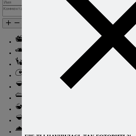
Добавить комментарий
Каталог рецептов
Каталог рецептов
Салаты
Закуски
Блюда из овощей
Блюда из яиц
Паста
Ризотто
Супы
Ньокки
Свинина