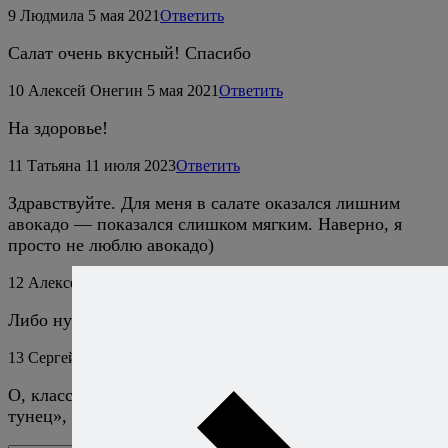
9
Людмила
5 мая 2021
Ответить
Салат очень вкусный! Спасибо
10
Алексей Онегин
5 мая 2021
Ответить
На здоровье!
11
Татьяна
11 июля 2023
Ответить
Здравствуйте. Для меня в салате оказался лишним
авокадо — показался слишком мягким. Наверно, я
просто не люблю авокадо)
12
Алексей Онегин
17 июля 2023
Ответить
Либо нужно было взять чуть более упругий авокадо. ;)
13
Сергей
11 марта 2025
Ответить
О, класс, только что купил на пробу баночку «тушенка
тунец», думаю к этому салату самое оно,. .