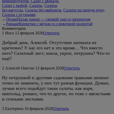
морепродуктов
,
Салат с авокадо
,
Салат с рыбой
,
Салаты
,
Салаты
без капусты
,
Салаты без майонеза
,
Салаты на скорую руку
,
Салаты с огурцами
←
Позже
Палак панир — свежий сыр со шпинатом
→
Раньше
Креветки с мёдом со сливочной полентой
Комментарии
1
Инга
12 февраля 2020
Ответить
Добрый день, Алексей. Отсутствие шпината не
критично? У нас его нет в это время… Что вместо
него? Салатный лист, кинза, укроп, петрушка? Что-то
ещё?
2
Алексей Онегин
12 февраля 2020
Ответить
Ну петрушкой и другими садовыми травками шпинат
точно не заменить, у них тут разная функция. Думаю,
лучше всего подойдут такие салаты, как корн,
мангольд, романо, что-то другое, но тоже с мясистыми
и сочными листьями.
3
Екатерина
16 февраля 2020
Ответить