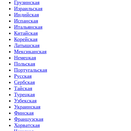
Грузинская
Израильская
Индийская
Испанская
Итальянская
Китайская
Корейская
Латышская
Мексиканская
Немецкая
Польская
Португальская
Русская
Сербская
Тайская
Турецкая
Узбекская
Украинская
Финская
Французская
Хорватская