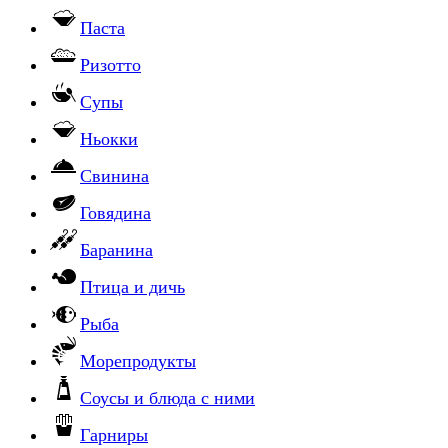
Паста
Ризотто
Супы
Ньокки
Свинина
Говядина
Баранина
Птица и дичь
Рыба
Морепродукты
Соусы и блюда с ними
Гарниры