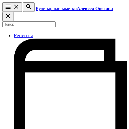
Кулинарные заметки
Алексея Онегина
Рецепты