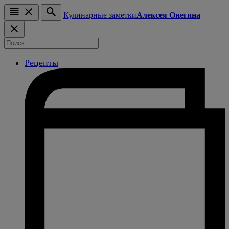
Кулинарные заметки
Алексея Онегина
Рецепты