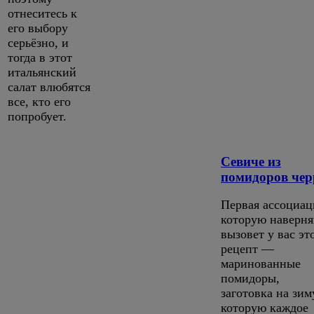
отнеситесь к
его выбору
серьёзно, и
тогда в этот
итальянский
салат влюбятся
все, кто его
попробует.
Севиче из
помидоров чер
Первая ассоциац
которую наверня
вызовет у вас эт
рецепт —
маринованные
помидоры,
заготовка на зим
которую каждое