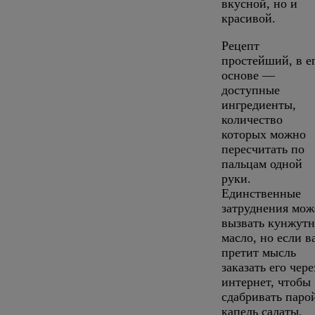
вкусной, но и
красивой.
Рецепт
простейший, в е
основе —
доступные
ингредиенты,
количество
которых можно
пересчитать по
пальцам одной
руки.
Единственные
затруднения мож
вызвать кунжутн
масло, но если в
претит мысль
заказать его чере
интернет, чтобы
сдабривать паро
капель салаты,