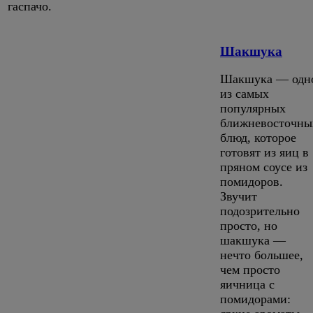
гаспачо.
Шакшука
Шакшука — одн
из самых
популярных
ближневосточны
блюд, которое
готовят из яиц в
пряном соусе из
помидоров.
Звучит
подозрительно
просто, но
шакшука —
нечто большее,
чем просто
яичница с
помидорами: