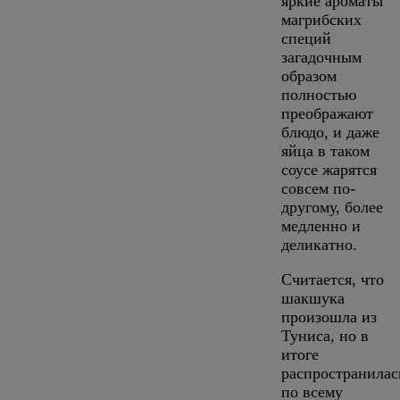
яркие ароматы
магрибских
специй
загадочным
образом
полностью
преображают
блюдо, и даже
яйца в таком
соусе жарятся
совсем по-
другому, более
медленно и
деликатно.
Считается, что
шакшука
произошла из
Туниса, но в
итоге
распространилас
по всему