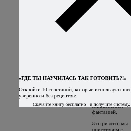
из свежих
помидоров
, блю
столь же простое
сколь и
сногсшибательно
Но паста — не
единственный
способ взять от
сезона летних
помидоров всё.
Другое
итальянское
блюдо, ризотто,
«ГДЕ ТЫ НАУЧИЛАСЬ ТАК ГОТОВИТЬ?!»
также может быт
гвоздём
Откройте 10 сочетаний, которые используют ше
программы, если
уверенно и без рецептов:
подойти к нему 
Скачайте книгу бесплатно - и получите систему, 
минимальной
фантазией.
Это ризотто мы
приготовим с