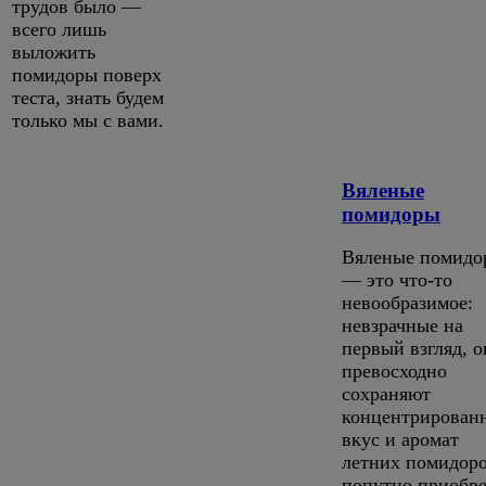
трудов было —
всего лишь
выложить
помидоры поверх
теста, знать будем
только мы с вами.
Вяленые
помидоры
Вяленые помидо
— это что-то
невообразимое:
невзрачные на
первый взгляд, 
превосходно
сохраняют
концентрирован
вкус и аромат
летних помидоро
попутно приобре