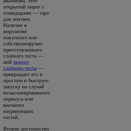
аналогию, этот
открытый пирог с
помидорами — тарт
для лентяев.
Наличие в
морозилке
покупного или
собственноручно
приготовленного
слоёного теста —
мой
рецепт
слоёного теста
—
превращает его в
простую и быструю
закуску на случай
незапланированного
перекуса или
внезапно
нагрянувших
гостей.
Второе достоинство