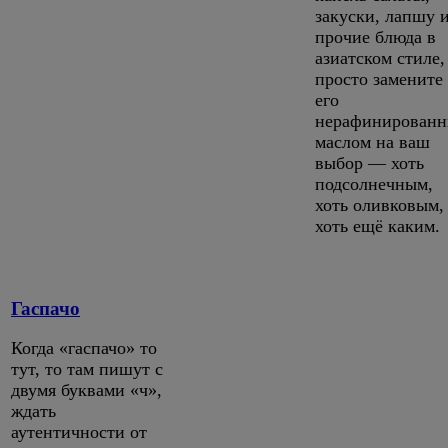
закуски, лапшу 
прочие блюда в
азиатском стиле,
просто замените
его
нерафинирован
маслом на ваш
выбор — хоть
подсолнечным,
хоть оливковым,
хоть ещё каким.
Гаспачо
Когда «гаспачо» то
тут, то там пишут с
двумя буквами «ч»,
ждать
аутентичности от