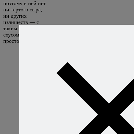
поэтому в ней нет
ни тёртого сыра,
ни других
излишеств — с
таким шикарным
соусом они ей
просто ни к чему.
Ризотто со
свежими
помидорами
Если только вы 
набрели на мой
сайт буквально
вчера, то уже
знаете, что лето
нужно обязатель
приготовить
спагетти с соусо