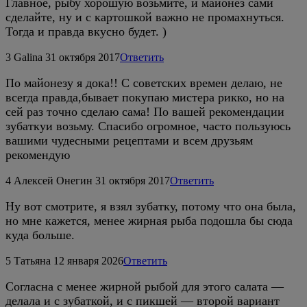
Главное, рыбу хорошую возьмите, и майонез сами
сделайте, ну и с картошкой важно не промахнуться.
Тогда и правда вкусно будет. )
3
Galina
31 октября 2017
Ответить
По майонезу я дока!! С советских времен делаю, не
всегда правда,бывает покупаю мистера рикко, но на
сей раз точно сделаю сама! По вашей рекомендации
зубаткуи возьму. Спасибо огромное, часто пользуюсь
вашими чудесными рецептами и всем друзьям
рекомендую
4
Алексей Онегин
31 октября 2017
Ответить
Ну вот смотрите, я взял зубатку, потому что она была,
но мне кажется, менее жирная рыба подошла бы сюда
куда больше.
5
Татьяна
12 января 2026
Ответить
Согласна с менее жирной рыбой для этого салата —
делала и с зубаткой, и с пикшей — второй вариант