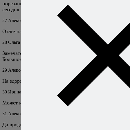
порезанную слайсами. Вместо укропа-сельдерей (такое
сегодня настроение). Прекрасно!
27
Алексей Онегин
25 января 2019
Ответить
Отличная импровизация!
28
Ольга
6 декабря 2019
Ответить
Замечательный рецепт!
Большое спасибо!
29
Алексей Онегин
7 декабря 2019
Ответить
На здоровье!
30
Ирина
18 декабря 2019
Ответить
Может каперсов чуток для фейерверка вкуса?
31
Алексей Онегин
18 декабря 2019
Ответить
Да вроде тут и так с пиротехникой полный порядок.