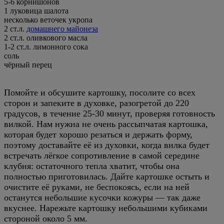
5-6 корнишонов
1 луковица шалота
несколько веточек укропа
2 ст.л.
домашнего майонеза
2 ст.л. оливкового масла
1-2 ст.л. лимонного сока
соль
чёрный перец
Помойте и обсушите картошку, посолите со всех
сторон и запеките в духовке, разогретой до 220
градусов, в течение 25-30 минут, проверяя готовность
вилкой. Нам нужна не очень рассыпчатая картошка,
которая будет хорошо резаться и держать форму,
поэтому доставайте её из духовки, когда вилка будет
встречать лёгкое сопротивление в самой середине
клубня: остаточного тепла хватит, чтобы она
полностью приготовилась. Дайте картошке остыть и
очистите её руками, не беспокоясь, если на ней
останутся небольшие кусочки кожуры — так даже
вкуснее. Нарежьте картошку небольшими кубиками
стороной около 5 мм.