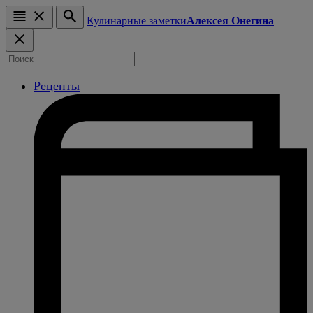
Кулинарные заметки
Алексея Онегина
Рецепты