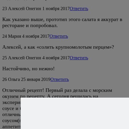
23
Алексей Онегин
1 ноября 2017
Ответить
Как указано выше, прототип этого салата я аккурат в
ресторане и попробовал.
24
Мария
4 ноября 2017
Ответить
Алексей, а как «солить крупномолотым перцем»?
25
Алексей Онегин
4 ноября 2017
Ответить
Настойчиво, но нежно!
26
Ольга
25 января 2019
Ответить
Отличный рецепт! Первый раз делала с морским
окунем по рецепту. А сегодня решилась на
эксперимент на тему. Минтай мариновала в соевом
соусе и бальзамическом уксусе, приварила. Заправила
отличным греческим оливковым маслом с острым
соусом(перец+чеснок+кинза). И очень мне показалась
аппетитной редиска на презентации. Добавила,