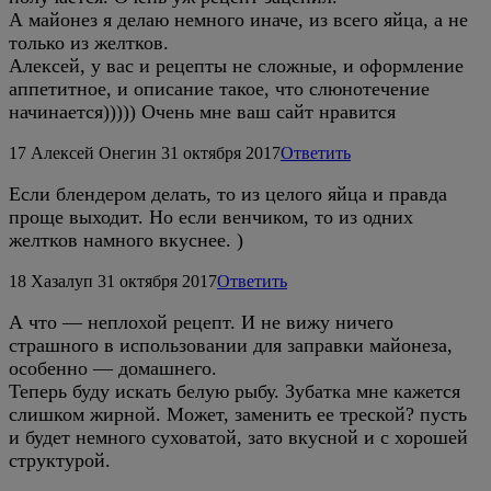
А майонез я делаю немного иначе, из всего яйца, а не
только из желтков.
Алексей, у вас и рецепты не сложные, и оформление
аппетитное, и описание такое, что слюнотечение
начинается))))) Очень мне ваш сайт нравится
17
Алексей Онегин
31 октября 2017
Ответить
Если блендером делать, то из целого яйца и правда
проще выходит. Но если венчиком, то из одних
желтков намного вкуснее. )
18
Хазалуп
31 октября 2017
Ответить
А что — неплохой рецепт. И не вижу ничего
страшного в использовании для заправки майонеза,
особенно — домашнего.
Теперь буду искать белую рыбу. Зубатка мне кажется
слишком жирной. Может, заменить ее треской? пусть
и будет немного суховатой, зато вкусной и с хорошей
структурой.