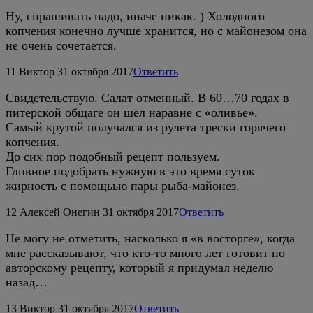
Ну, спрашивать надо, иначе никак. ) Холодного
копчения конечно лучше хранится, но с майонезом она
не очень сочетается.
11
Виктор
31 октября 2017
Ответить
Свидетельствую. Салат отменный. В 60…70 годах в
питерской общаге он шел наравне с «оливье».
Самый крутой получался из рулета трески горячего
копчения.
До сих пор подобный рецепт пользуем.
Глпвное подобрать нужную в это время суток
жирность с помощьью пары рыба-майонез.
12
Алексей Онегин
31 октября 2017
Ответить
Не могу не отметить, насколько я «в восторге», когда
мне рассказывают, что кто-то много лет готовит по
авторскому рецепту, который я придумал неделю
назад…
13
Виктор
31 октября 2017
Ответить