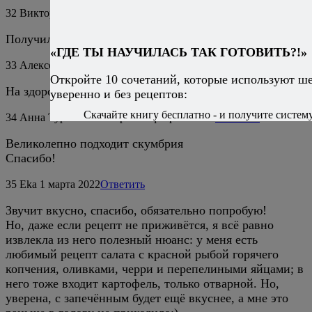
32
Виктория
30 января 2021
Ответить
Получилось вкусно, спасибо!
«ГДЕ ТЫ НАУЧИЛАСЬ ТАК ГОТОВИТЬ?!»
33
Алексей Онегин
31 января 2021
Ответить
Откройте 10 сочетаний, которые используют ш
На здоровье!
уверенно и без рецептов:
Скачайте книгу бесплатно - и получите систему,
34
Анна Тураносова-Абрас
24 февраля 2021
Ответить
Великолепно подходит скумбрия
Спасибо!
35
Eka
1 марта 2022
Ответить
Звучит вкусно, спасибо, обязательно попробую!
Но, даже если рецепт не приживётся, я всё равно
извлекла из него полезный нюанс: у меня есть
любимый рецепт салата с красной рыбой горячего
копчения, оливками, черри и перепелиными яйцами; в
него тоже входит картофель, только отварной. Но,
уверена, с запечённым будет ещё вкуснее, а мне это