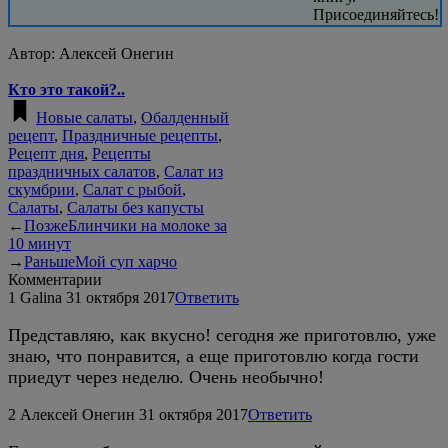
Присоединяйтесь!
Автор:
Алексей Онегин
Кто это такой?..
Новые салаты
,
Обалденный
рецепт
,
Праздничные рецепты
,
Рецепт дня
,
Рецепты
праздничных салатов
,
Салат из
скумбрии
,
Салат с рыбой
,
Салаты
,
Салаты без капусты
←
Позже
Блинчики на молоке за
10 минут
→
Раньше
Мой суп харчо
Комментарии
1
Galina
31 октября 2017
Ответить
Представляю, как вкусно! сегодня же приготовлю, уже
знаю, что понравится, а еще приготовлю когда гости
приедут через неделю. Очень необычно!
2
Алексей Онегин
31 октября 2017
Ответить