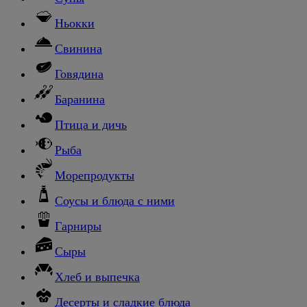
Ньокки
Свинина
Говядина
Баранина
Птица и дичь
Рыба
Морепродукты
Соусы и блюда с ними
Гарниры
Сыры
Хлеб и выпечка
Десерты и сладкие блюда