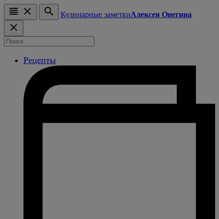
Кулинарные заметки
Алексея Онегина
Рецепты