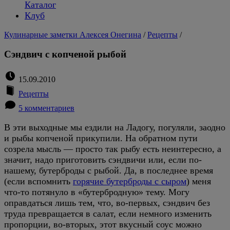
Каталог
Клуб
Кулинарные заметки Алексея Онегина
/
Рецепты
/
Сэндвич с копченой рыбой
15.09.2010
Рецепты
5 комментариев
В эти выходные мы ездили на Ладогу, погуляли, заодно
и рыбы копченой прикупили. На обратном пути
созрела мысль — просто так рыбу есть неинтересно, а
значит, надо приготовить сэндвичи или, если по-
нашему, бутерброды с рыбой. Да, в последнее время
(если вспомнить
горячие бутерброды с сыром
) меня
что-то потянуло в «бутербродную» тему. Могу
оправдаться лишь тем, что, во-первых, сэндвич без
труда превращается в салат, если немного изменить
пропорции, во-вторых, этот вкусный соус можно