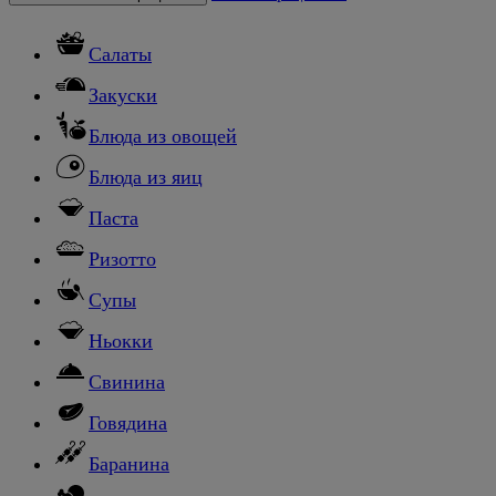
Салаты
Закуски
Блюда из овощей
Блюда из яиц
Паста
Ризотто
Супы
Ньокки
Свинина
Говядина
Баранина