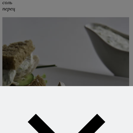
соль
перец