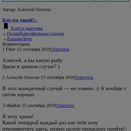
Автор:
Алексей Онегин
Кто это такой?..
Хлеб и выпечка
←
Позже
Картофельные оладьи
→
Раньше
Лечо
Комментарии
1
Fiber
15 сентября 2010
Ответить
Алексей, а вы какую рыбу
брали в данном случае? )
2
Алексей Онегин
15 сентября 2010
Ответить
В этот конкретный случай — не помню. :( А вообще с
сигом хорошо.
3
elladkin
15 сентября 2010
Ответить
Я хочу хрена!
Какой геморрой каждый раз как тебя хочу
откомментить здесь, нужно целую процедуру пройти!: