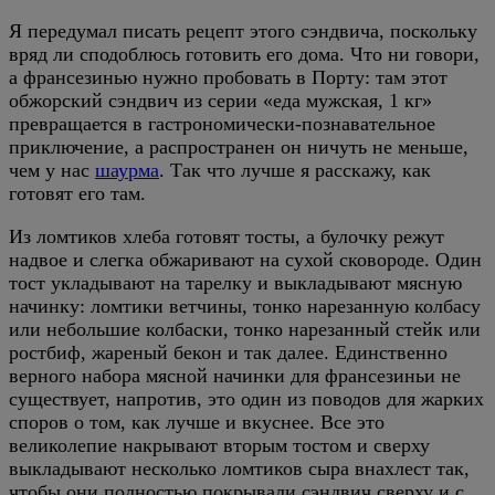
Я передумал писать рецепт этого сэндвича, поскольку
вряд ли сподоблюсь готовить его дома. Что ни говори,
а франсезинью нужно пробовать в Порту: там этот
обжорский сэндвич из серии «еда мужская, 1 кг»
превращается в гастрономически-познавательное
приключение, а распространен он ничуть не меньше,
чем у нас
шаурма
. Так что лучше я расскажу, как
готовят его там.
Из ломтиков хлеба готовят тосты, а булочку режут
надвое и слегка обжаривают на сухой сковороде. Один
тост укладывают на тарелку и выкладывают мясную
начинку: ломтики ветчины, тонко нарезанную колбасу
или небольшие колбаски, тонко нарезанный стейк или
ростбиф, жареный бекон и так далее. Единственно
верного набора мясной начинки для франсезиньи не
существует, напротив, это один из поводов для жарких
споров о том, как лучше и вкуснее. Все это
великолепие накрывают вторым тостом и сверху
выкладывают несколько ломтиков сыра внахлест так,
чтобы они полностью покрывали сэндвич сверху и с