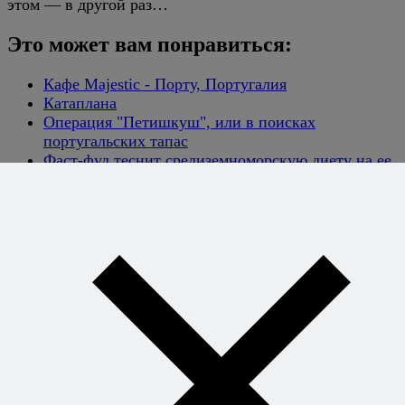
этом — в другой раз…
Это может вам понравиться:
Кафе Majestic - Порту, Португалия
Катаплана
Операция "Петишкуш", или в поисках
португальских тапас
Фаст-фуд теснит средиземноморскую диету на ее
родине
Моя португальская сага
Сэндвич с сыром
Хотите
готовить без
рецептов -
уверенно и
легко?
Книга
секретных