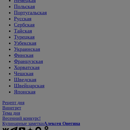
Немецкая
Польская
Португальская
Русская
Сербская
Тайская
Турецкая
Узбекская
Украинская
Финская
Французская
Хорватская
Чешская
Шведская
Швейцарская
Японская
Рецепт дня
Винегрет
Тема дня
Весенний конкурс!
Кулинарные заметки
Алексея Онегина