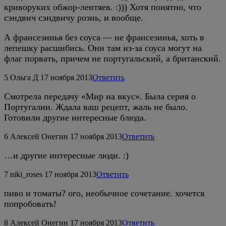
криворуких обжор-лентяев. :))) Хотя понятно, что
сэндвич сэндвичу рознь, и вообще.
А франсезинья без соуса — не франсезинья, хоть в
лепешку расшибись. Они там из-за соуса могут на
флаг порвать, причем не португальский, а британский.
5
Ольга Д
17 ноября 2013
Ответить
Смотрела передачу «Мир на вкус». Была серия о
Португалии. Ждала ваш рецепт, жаль не было.
Готовили другие интересные блюда.
6
Алексей Онегин
17 ноября 2013
Ответить
…и другие интересные люди. :)
7
niki_roses
17 ноября 2013
Ответить
пиво и томаты? ого, необычное сочетание. хочется
попробовать!
8
Алексей Онегин
17 ноября 2013
Ответить