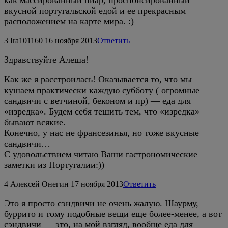
вкусной португальской едой и ее прекрасным
расположением на карте мира. :)
3
Ira101160
16 ноября 2013
Ответить
Здравствуйте Алеша!
Как же я расстроилась! Оказывается то, что мы
кушаем практически каждую субботу ( огромные
сандвичи с ветчиной, беконом и пр) — еда для
«изредка». Будем себя тешить тем, что «изредка»
бывают всякие.
Конечно, у нас не франсезинья, но тоже вкусные
сандвичи…
С удовольствием читаю Ваши гастрономические
заметки из Португалии:))
4
Алексей Онегин
17 ноября 2013
Ответить
Это я просто сэндвичи не очень жалую. Шаурму,
буррито и тому подобные вещи еще более-менее, а вот
сэндвичи — это, на мой взгляд, вообще еда для