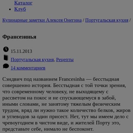
Каталог
Клуб
Кулинарные заметки Алексея Онегина
/
Португальская кухня
/
Франсезинья
15.11.2013
Португальская кухня
,
Рецепты
14 комментариев
Сэндвич под названием Francesinha — бесстыдная
совершенно история. Бесстыдная с той точки зрения,
что современному человеку, не выходящему с
рассветом на покос и не спускающемуся в забой,
иными словами, не занятому тяжелым физическим
трудом, вряд ли нужно такое количество белков, жиров
и углеводов за один присест. Нет, тут мы имеем дело с
чревоугодием в чистом виде, и жителей Порту это,
представьте себе, нимало не беспокоит.