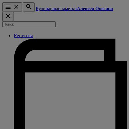
Кулинарные заметки
Алексея Онегина
Рецепты