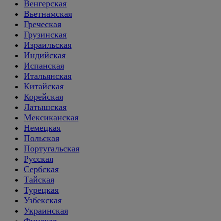
Венгерская
Вьетнамская
Греческая
Грузинская
Израильская
Индийская
Испанская
Итальянская
Китайская
Корейская
Латышская
Мексиканская
Немецкая
Польская
Португальская
Русская
Сербская
Тайская
Турецкая
Узбекская
Украинская
Финская