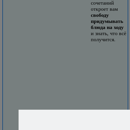
сочетаний
откроет вам
свободу
придумывать
блюда на ходу
и знать, что всё
получится.