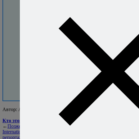
30 000+ человек
уже скачали
бесплатную
книгу.
Присоединяйтесь!
Автор:
Алексей Онегин
Кто это такой?..
←
Позже
Конкурс Cinco Jotas
International Tapa Award —
репортаж с места событий