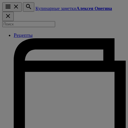
Кулинарные заметки
Алексея Онегина
Рецепты