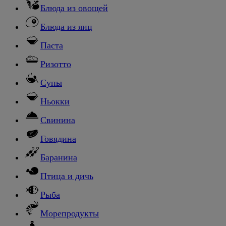
Блюда из овощей
Блюда из яиц
Паста
Ризотто
Супы
Ньокки
Свинина
Говядина
Баранина
Птица и дичь
Рыба
Морепродукты