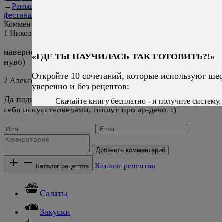
→
Раньше
Рождественский
фестиваль «ОДА! ЕДА!»
Комментарии
1
Николай
9 марта 2014
Ответить
наверное, стиль все-таки ар-
«ГДЕ ТЫ НАУЧИЛАСЬ ТАК ГОТОВИТЬ?!»
нуво)
Откройте 10 сочетаний, которые используют ше
2
Алексей Онегин
10 марта 2014
Ответить
уверенно и без рецептов:
Да поди разбери. Я не искусствовед, а те, кто считает
Скачайте книгу бесплатно - и получите систему, 
себя искусствоведами, пишут про ар-деко. :)
Добавить комментарий
Каталог рецептов
Каталог рецептов
Салаты
Закуски