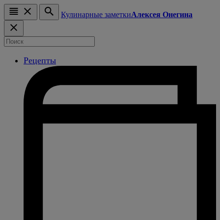
Кулинарные заметки
Алексея Онегина
Рецепты