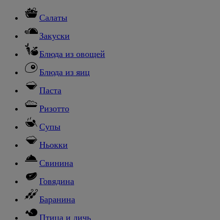
Салаты
Закуски
Блюда из овощей
Блюда из яиц
Паста
Ризотто
Супы
Ньокки
Свинина
Говядина
Баранина
Птица и дичь