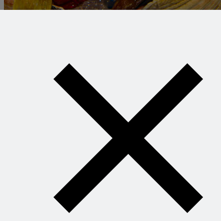
Набор рыбной мелочи для супа буйябес
Что же можно найти на рынке? Все, чем богаты
Прованс и Лазурный берег, то есть практически все
самое лучшее, что в этом мире продается за деньги.
Мясо. Рыба. Овощи. Фрукты. Сыры. Колбасы. Масло.
Вино. Травы. Приправы. Сладости. Мыло. Сувениры.
Украшения для дома. И это еще не все.
Читать полностью »
Это может вам понравиться:
Старый рынок - Хельсинки, Финляндия
Центральный рынок Риги
Субботний рынок в Антверпене
Сделаем наш путеводитель!