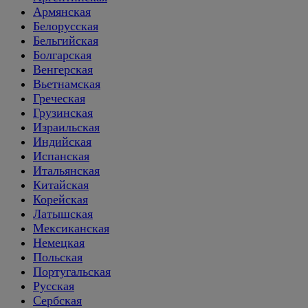
Армянская
Белорусская
Бельгийская
Болгарская
Венгерская
Вьетнамская
Греческая
Грузинская
Израильская
Индийская
Испанская
Итальянская
Китайская
Корейская
Латышская
Мексиканская
Немецкая
Польская
Португальская
Русская
Сербская