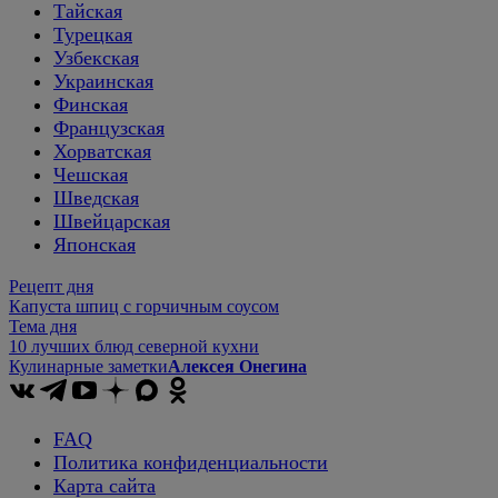
Тайская
Турецкая
Узбекская
Украинская
Финская
Французская
Хорватская
Чешская
Шведская
Швейцарская
Японская
Рецепт дня
Капуста шпиц с горчичным соусом
Тема дня
10 лучших блюд северной кухни
Кулинарные заметки
Алексея Онегина
FAQ
Политика конфиденциальности
Карта сайта