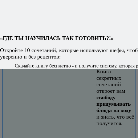
Тенерифе - первые впечатления
Лионский рынок, или несколько слов о
многообразии…
Хотите
«ГДЕ ТЫ НАУЧИЛАСЬ ТАК ГОТОВИТЬ?!»
готовить без
рецептов -
Откройте 10 сочетаний, которые используют шефы, чтоб
уверенно и
уверенно и без рецептов:
легко?
Скачайте книгу бесплатно - и получите систему, которая р
Книга
секретных
сочетаний
откроет вам
свободу
придумывать
блюда на ходу
и знать, что всё
получится.