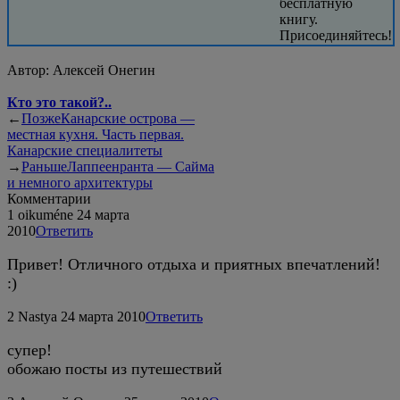
бесплатную
книгу.
Присоединяйтесь!
Автор:
Алексей Онегин
Кто это такой?..
←
Позже
Канарские острова —
местная кухня. Часть первая.
Канарские специалитеты
→
Раньше
Лаппеенранта — Сайма
и немного архитектуры
Комментарии
1
oikuméne
24 марта
2010
Ответить
Привет! Отличного отдыха и приятных впечатлений!
:)
2
Nastya
24 марта 2010
Ответить
супер!
обожаю посты из путешествий