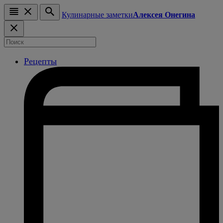
Кулинарные заметки
Алексея Онегина
Рецепты