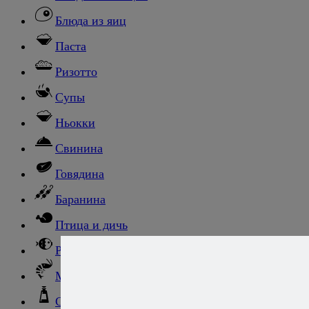
Блюда из яиц
Паста
Ризотто
Супы
Ньокки
Свинина
Говядина
Баранина
Птица и дичь
Рыба
Морепродукты
Соусы и блюда с ними