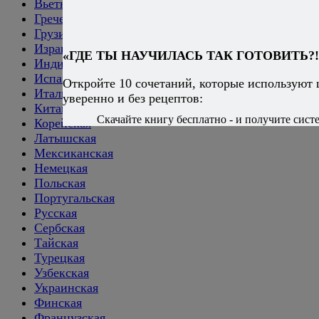
Вьетнамская
Греческая
Грузинская
Израильская
«ГДЕ ТЫ НАУЧИЛАСЬ ТАК ГОТОВИТЬ?!
Индийская
Испанская
Откройте 10 сочетаний, которые используют
Итальянская
уверенно и без рецептов:
Китайская
Скачайте книгу бесплатно - и получите систе
Корейская
Латышская
Мексиканская
Немецкая
Польская
Португальская
Русская
Сербская
Тайская
Турецкая
Узбекская
Украинская
Финская
Французская