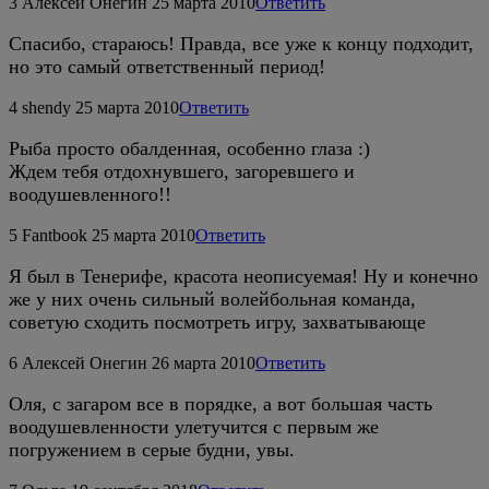
3
Алексей Онегин
25 марта 2010
Ответить
Спасибо, стараюсь! Правда, все уже к концу подходит,
но это самый ответственный период!
4
shendy
25 марта 2010
Ответить
Рыба просто обалденная, особенно глаза :)
Ждем тебя отдохнувшего, загоревшего и
воодушевленного!!
5
Fantbook
25 марта 2010
Ответить
Я был в Тенерифе, красота неописуемая! Ну и конечно
же у них очень сильный волейбольная команда,
советую сходить посмотреть игру, захватывающе
6
Алексей Онегин
26 марта 2010
Ответить
Оля, с загаром все в порядке, а вот большая часть
воодушевленности улетучится с первым же
погружением в серые будни, увы.