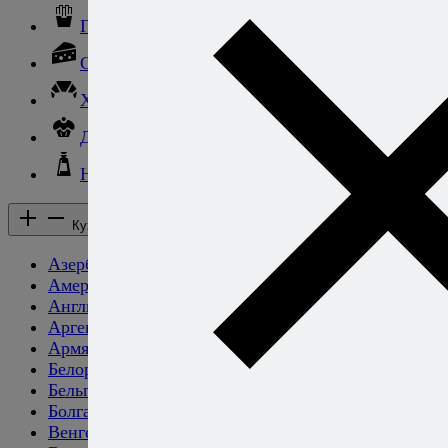
Гарниры
Сыры
Хлеб и выпечка
Десерты и сладкие блюда
Напитки
Кухни народов мира
Кухни народов мира
Азербайджанская
Американская
Английская
Аргентинская
Армянская
Белорусская
Бельгийская
Болгарская
Венгерская