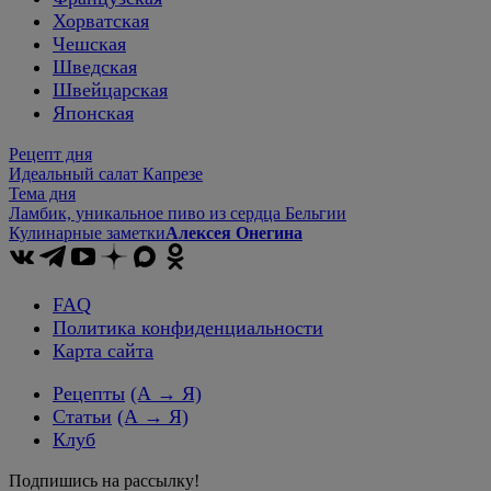
Хорватская
Чешская
Шведская
Швейцарская
Японская
Рецепт дня
Идеальный салат Капрезе
Тема дня
Ламбик, уникальное пиво из сердца Бельгии
Кулинарные заметки
Алексея Онегина
FAQ
Политика конфиденциальности
Карта сайта
Рецепты
(А → Я)
Статьи
(А → Я)
Клуб
Подпишись на рассылку!