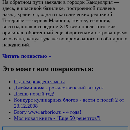
На обратном пути заехали в городок Канделярия —
здесь, в красивой базилике, построенной полвека
назад, хранится, одна из католических реликвий
Тенерифе — черная Мадонна, точнее, ее копия,
воссозданная в середине XIX века после того, как
оригинал, обретенный еще аборигенами острова прямо
из океана, канул туда же во время одного из обширных
наводнений.
Читать полностью »
Это может вам понравиться:
С днем рожденья меня
Джейми дома - рождественский выпуск
Даешь новый год!
Конкурс кулинарных блогов - вести с полей 2 от
23.12.2008
Блогу www.arborio.ru - 4 года!
Моя новая книга - "Еще 50 рецептов"!