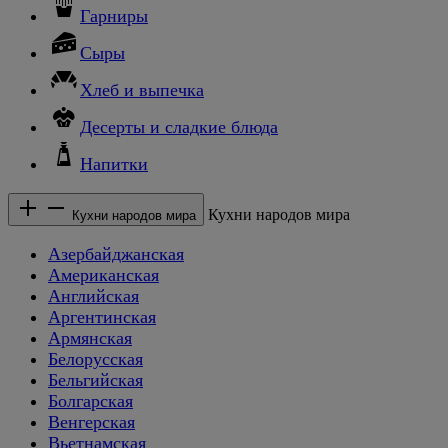
Гарниры
Сыры
Хлеб и выпечка
Десерты и сладкие блюда
Напитки
Кухни народов мира
Кухни народов мира
Азербайджанская
Американская
Английская
Аргентинская
Армянская
Белорусская
Бельгийская
Болгарская
Венгерская
Вьетнамская