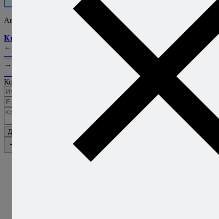
Присоединяйтесь!
Автор:
Алексей Онегин
Кто это такой?..
←
Позже
Рынок Marche Provencal
— Антиб, Франция
→
Раньше
Где лучшее пиво в мире
— Бельгия
Комментарии
Добавить комментарий
Каталог рецептов
Каталог рецептов
Салаты
Закуски
Блюда из овощей