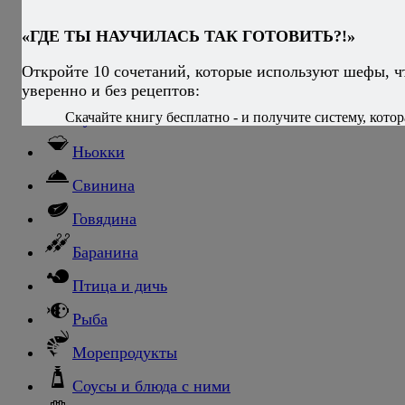
Блюда из яиц
«ГДЕ ТЫ НАУЧИЛАСЬ ТАК ГОТОВИТЬ?!»
Паста
Откройте 10 сочетаний, которые используют шефы, ч
Ризотто
уверенно и без рецептов:
Скачайте книгу бесплатно - и получите систему, котор
Супы
Ньокки
Свинина
Говядина
Баранина
Птица и дичь
Рыба
Морепродукты
Соусы и блюда с ними