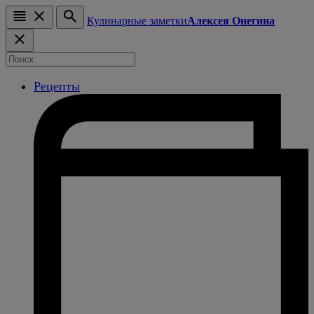
Кулинарные заметки
Алексея Онегина
Рецепты