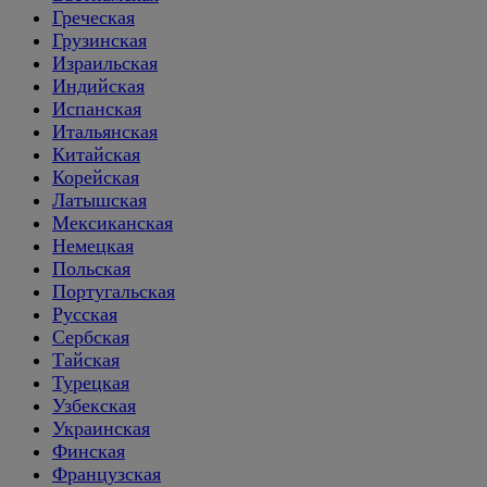
Греческая
Грузинская
Израильская
Индийская
Испанская
Итальянская
Китайская
Корейская
Латышская
Мексиканская
Немецкая
Польская
Португальская
Русская
Сербская
Тайская
Турецкая
Узбекская
Украинская
Финская
Французская