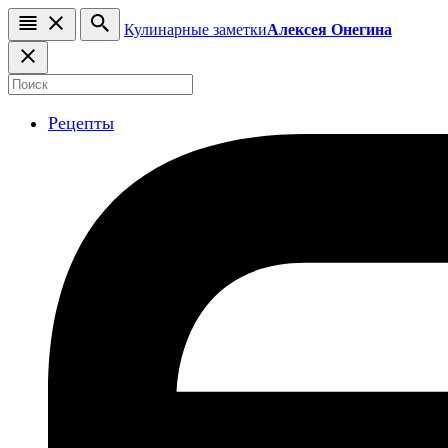
Кулинарные заметки
Алексея Онегина
Рецепты