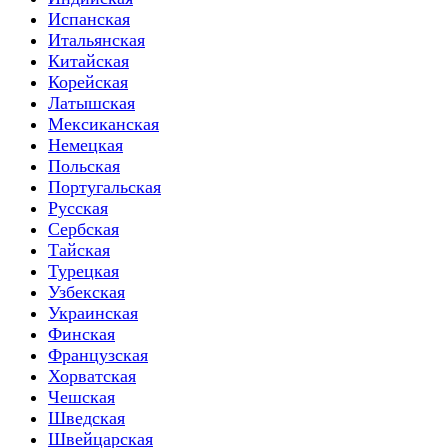
Испанская
Итальянская
Китайская
Корейская
Латышская
Мексиканская
Немецкая
Польская
Португальская
Русская
Сербская
Тайская
Турецкая
Узбекская
Украинская
Финская
Французская
Хорватская
Чешская
Шведская
Швейцарская