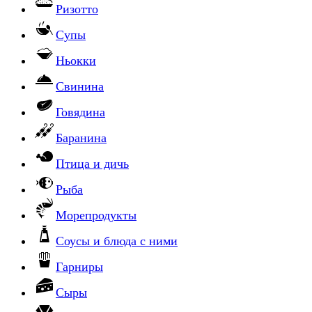
Ризотто
Супы
Ньокки
Свинина
Говядина
Баранина
Птица и дичь
Рыба
Морепродукты
Соусы и блюда с ними
Гарниры
Сыры