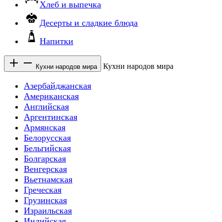
Хлеб и выпечка
Десерты и сладкие блюда
Напитки
Кухни народов мира
Кухни народов мира
Азербайджанская
Американская
Английская
Аргентинская
Армянская
Белорусская
Бельгийская
Болгарская
Венгерская
Вьетнамская
Греческая
Грузинская
Израильская
Индийская