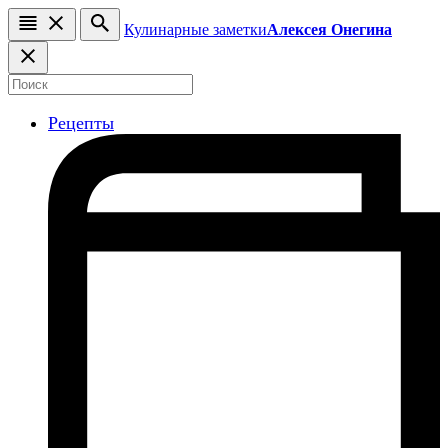
Кулинарные заметки
Алексея Онегина
Рецепты