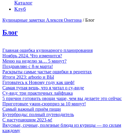
Каталог
Клуб
Кулинарные заметки Алексея Онегина
/ Блог
Блог
Главная ошибка кулинарного планирования
Ноябрь 2024. Что изменится?
Меню на неделю за… 5 минут?
Поздравляю с 8-м марта!
Раскрыты самые частые ошибки в рецептах
Итоги 2023: arborio и ВЫ
Готовьтесь к Новому году как шеф!
Самая тупая вещь, что я читал о су-виде
Су-вид: три практичных лайфхака
5 причин готовить овощи чаще, чем вы делаете это сейчас
Приготовьте ужин-сюрприз за 10 минут!
Самый важный приём пищи
Бутерброды: полный путеводитель
С наступающим 2023-м!
Вкусные, сочные, полезные блюда из курицы — по силам
каждому