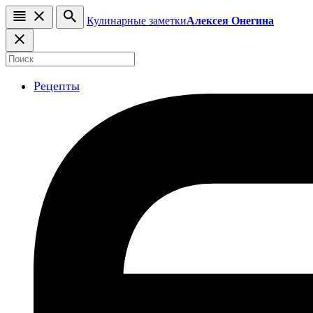
Кулинарные заметки
Алексея Онегина
Рецепты