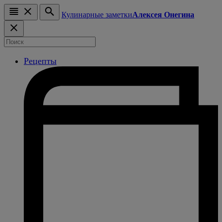
Кулинарные заметки
Алексея Онегина
Рецепты