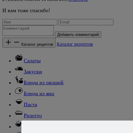
И вам тоже спасибо!
Добавить комментарий
Каталог рецептов
Каталог рецептов
Салаты
Закуски
Блюда из овощей
Блюда из яиц
Паста
Ризотто
Супы