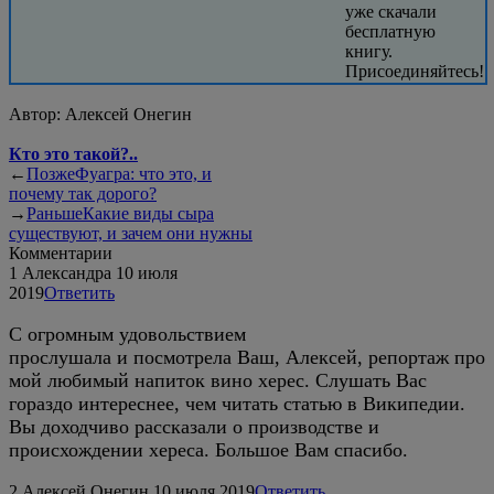
уже скачали
бесплатную
книгу.
Присоединяйтесь!
Автор:
Алексей Онегин
Кто это такой?..
←
Позже
Фуагра: что это, и
почему так дорого?
→
Раньше
Какие виды сыра
существуют, и зачем они нужны
Комментарии
1
Александра
10 июля
2019
Ответить
С огромным удовольствием
прослушала и посмотрела Ваш, Алексей, репортаж про
мой любимый напиток вино херес. Слушать Вас
гораздо интереснее, чем читать статью в Википедии.
Вы доходчиво рассказали о производстве и
происхождении хереса. Большое Вам спасибо.
2
Алексей Онегин
10 июля 2019
Ответить