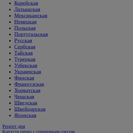
Корейская
Латышская
Мексиканская
Немецкая
Польская
Португальская
Русская
Сербская
Тайская
Турецкая
Узбекская
Украинская
Финская
Французская
Хорватская
Чешская
Шведская
Швейцарская
Японская
Рецепт дня
Капуста шпиц с горчичным соусом