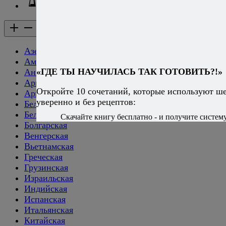
Напитки
Кухни народов мира
Кухни народов мира
Азербайджанская
Американская
«ГДЕ ТЫ НАУЧИЛАСЬ ТАК ГОТОВИТЬ?!»
Английская
Аргентинская
Откройте 10 сочетаний, которые используют ш
Армянская
уверенно и без рецептов:
Белорусская
Бельгийская
Скачайте книгу бесплатно - и получите систему,
Болгарская
Венгерская
Вьетнамская
Греческая
Грузинская
Израильская
Индийская
Испанская
Итальянская
Китайская