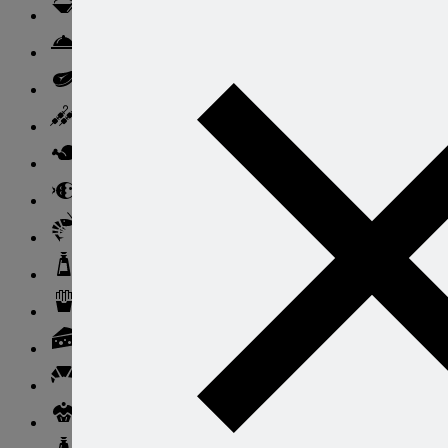
Ньокки
Свинина
Говядина
Баранина
Птица и дичь
Рыба
Морепродукты
Соусы и блюда с ними
Гарниры
Сыры
Хлеб и выпечка
Десерты и сладкие блюда