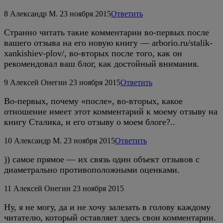
8
Александр М.
23 ноября 2015
Ответить
Странно читать такие комментарии во-первых после
вашего отзыва на его новую книгу — arborio.ru/stalik-
xankishiev-plov/, во-вторых после того, как он
рекомендовал ваш блог, как достойный внимания.
9
Алексей Онегин
23 ноября 2015
Ответить
Во-первых, почему «после», во-вторых, какое
отношение имеет этот комментарий к моему отзыву на
книгу Сталика, и его отзыву о моем блоге?..
10
Александр М.
23 ноября 2015
Ответить
)) самое прямое — их связь один объект отзывов с
диаметрально противоположными оценками.
11
Алексей Онегин
23 ноября 2015
Ну, я не могу, да и не хочу залезать в голову каждому
читателю, который оставляет здесь свои комментарии.