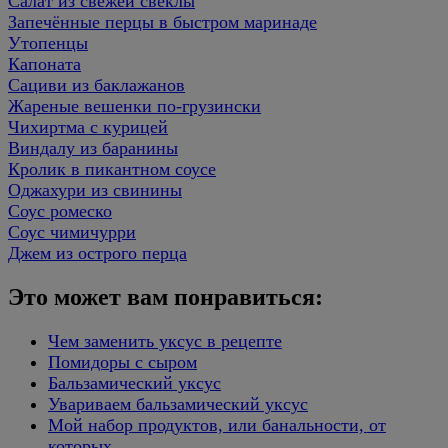
Салат из свежей свеклы
Запечённые перцы в быстром маринаде
Утопенцы
Капоната
Сациви из баклажанов
Жареные вешенки по-грузински
Чихиртма с курицей
Виндалу из баранины
Кролик в пикантном соусе
Оджахури из свинины
Соус ромеско
Соус чимичурри
Джем из острого перца
Это может вам понравиться:
Чем заменить уксус в рецепте
Помидоры с сыром
Бальзамический уксус
Увариваем бальзамический уксус
Мой набор продуктов, или банальности, от
которых…