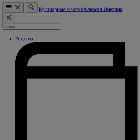
Кулинарные заметки
Алексея Онегина
Рецепты