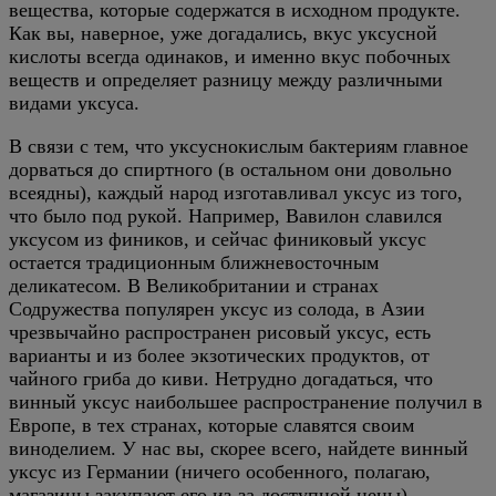
вещества, которые содержатся в исходном продукте.
Как вы, наверное, уже догадались, вкус уксусной
кислоты всегда одинаков, и именно вкус побочных
веществ и определяет разницу между различными
видами уксуса.
В связи с тем, что уксуснокислым бактериям главное
дорваться до спиртного (в остальном они довольно
всеядны), каждый народ изготавливал уксус из того,
что было под рукой. Например, Вавилон славился
уксусом из фиников, и сейчас финиковый уксус
остается традиционным ближневосточным
деликатесом. В Великобритании и странах
Содружества популярен уксус из солода, в Азии
чрезвычайно распространен рисовый уксус, есть
варианты и из более экзотических продуктов, от
чайного гриба до киви. Нетрудно догадаться, что
винный уксус наибольшее распространение получил в
Европе, в тех странах, которые славятся своим
виноделием. У нас вы, скорее всего, найдете винный
уксус из Германии (ничего особенного, полагаю,
магазины закупают его из-за доступной цены),