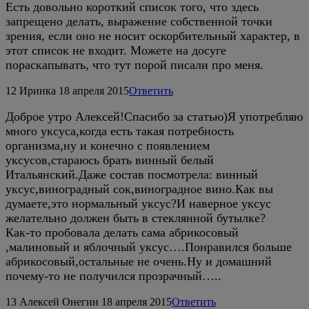
Есть довольно короткий список того, что здесь
запрещено делать, выражение собственной точки
зрения, если оно не носит оскорбительный характер, в
этот список не входит. Можете на досуге
пораскапывать, что тут порой писали про меня.
12
Иринка
18 апреля 2015
Ответить
Доброе утро Алексей!Спасибо за статью)Я употребляю
много уксуса,когда есть такая потребность
организма,ну и конечно с появлением
уксусов,стараюсь брать винный белый
Итальянский.Даже состав посмотрела: винный
уксус,виноградный сок,виноградное вино.Как вы
думаете,это нормальный уксус?И наверное уксус
желательно должен быть в стеклянной бутылке?
Как-то пробовала делать сама абрикосовый
,малиновый и яблочный уксус….Понравился больше
абрикосовый,остальные не очень.Ну и домашний
почему-то не получился прозрачный…..
13
Алексей Онегин
18 апреля 2015
Ответить