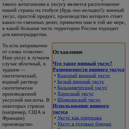
такого антагонизма к уксусу является расположение
нашей страны на глобусе (будь оно неладно!): винный
уксус, простой продукт, производство которого стоит
каких-то смешных денег, привычен нам в той же мере,
в какой большая часть территории России подходит
для виноградарства.
То есть непривычен
от слова «совсем».
Оглавление
Наш уксус в лучшем
Что такое винный уксус?
случае яблочный, в
Разновидности винного уксуса
худшем —
•
Красный винный уксус
синтетический,
•
Белый винный уксус
водный раствор
•
Бальзамический уксус
синтетически
•
Хересный уксус
произведенной
•
Шампанский уксус
уксусной кислоты. В
Использование винного
некоторых странах
уксуса
(например, США и
•
Уксус как приправа
Франции)
•
Уксус в готовых блюдах
производство