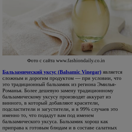
Фото с сайта www.fashiondaily.co.in
Бальзамический уксус (Balsamic Vinegar)
является
сложным и дорогим продуктом — при условии, что
это традиционный бальзамик из региона Эмилья-
Романья. Более дешевую замену традиционному
бальзамическому уксусу производят аккурат из
винного, в который добавляют красители,
подсластители и загустители, и в 99% случаев это
именно то, что подадут вам под именем
бальзамического уксуса. Бальзамик хорош как
приправа к готовым блюдам и в составе салатных