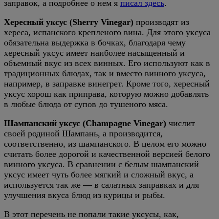
заправок, а подробнее о нем я
писал здесь
.
Хересный уксус (Sherry Vinegar)
производят из
хереса, испанского крепленого вина. Для этого уксуса
обязательна выдержка в бочках, благодаря чему
хересный уксус имеет наиболее насыщенный и
объемный вкус из всех винных. Его используют как в
традиционных блюдах, так и вместо винного уксуса,
например, в заправке винегрет. Кроме того, хересный
уксус хорош как приправа, которую можно добавлять
в любые блюда от супов до тушеного мяса.
Шампанский уксус (Champagne Vinegar)
числит
своей родиной Шампань, а производится,
соответственно, из шампанского. В целом его можно
считать более дорогой и качественной версией белого
винного уксуса. В сравнении с белым шампанский
уксус имеет чуть более мягкий и сложный вкус, а
используется так же — в салатных заправках и для
улучшения вкуса блюд из курицы и рыбы.
В этот перечень не попали такие уксусы, как,