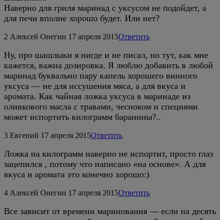
Наверно для гриля маринад с уксусом не подойдет, а
для печи вполне хорошо будет. Или нет?
2
Алексей Онегин
17 апреля 2015
Ответить
Ну, про шашлыки я нигде и не писал, но тут, как мне
кажется, важна дозировка. Я люблю добавить в любой
маринад буквально пару капель хорошего винного
уксуса — не для иссушения мяса, а для вкуса и
аромата. Как чайная ложка уксуса в маринаде из
оливкового масла с травами, чесноком и специями
может испортить килограмм баранины?..
3
Евгений
17 апреля 2015
Ответить
Ложка на килограмм наверно не испортит, просто глаз
зацепился , потому что написано «на основе». А для
вкуса и аромата это конечно хорошо:)
4
Алексей Онегин
17 апреля 2015
Ответить
Все зависит от времени маринования — если на десять