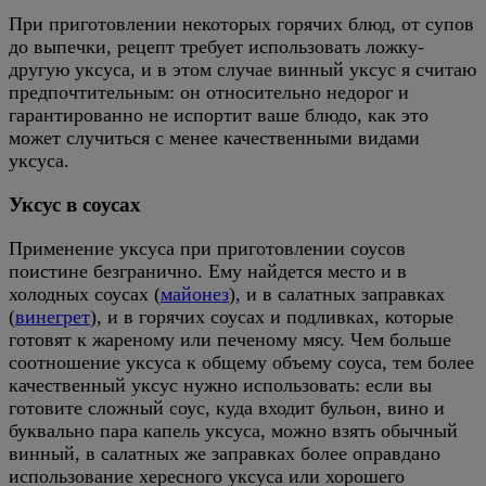
При приготовлении некоторых горячих блюд, от супов
до выпечки, рецепт требует использовать ложку-
другую уксуса, и в этом случае винный уксус я считаю
предпочтительным: он относительно недорог и
гарантированно не испортит ваше блюдо, как это
может случиться с менее качественными видами
уксуса.
Уксус в соусах
Применение уксуса при приготовлении соусов
поистине безгранично. Ему найдется место и в
холодных соусах (
майонез
), и в салатных заправках
(
винегрет
), и в горячих соусах и подливках, которые
готовят к жареному или печеному мясу. Чем больше
соотношение уксуса к общему объему соуса, тем более
качественный уксус нужно использовать: если вы
готовите сложный соус, куда входит бульон, вино и
буквально пара капель уксуса, можно взять обычный
винный, в салатных же заправках более оправдано
использование хересного уксуса или хорошего