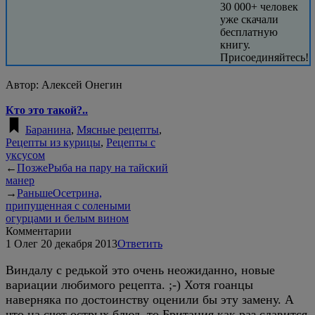
30 000+ человек
уже скачали
бесплатную
книгу.
Присоединяйтесь!
Автор:
Алексей Онегин
Кто это такой?..
Баранина
,
Мясные рецепты
,
Рецепты из курицы
,
Рецепты с
уксусом
←
Позже
Рыба на пару на тайский
манер
→
Раньше
Осетрина,
припущенная с солеными
огурцами и белым вином
Комментарии
1
Олег
20 декабря 2013
Ответить
Виндалу с редькой это очень неожиданно, новые
вариации любимого рецепта. ;-) Хотя гоанцы
наверняка по достоинству оценили бы эту замену. А
что на счет острых блюд, то Британия как раз славится