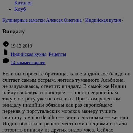
Каталог
Клуб
Кулинарные заметки Алексея Онегина
/
Индийская кухня
/
Виндалу
19.12.2013
Индийская кухня
,
Рецепты
14 комментариев
Если вы спросите британца, какое индийское блюдо он
считает самым острым, житель туманного Альбиона,
не задумываясь, ответит: виндалу. В самой же Индии
найдутся блюда и поострее — просто европейцам
такую остроту уже не осилить. При этом рецептом
виндалу индийцы обязаны как раз европейцам:
переняв у португальских моряков манеру тушить
свинину в vinho de alho — вине с чесноком — жители
Индии обогатили рецепт местными специями и стали
готовить виндалу из других видов мяса. Сейчас