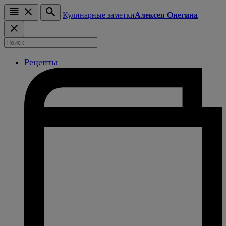
Кулинарные заметки
Алексея Онегина
Рецепты