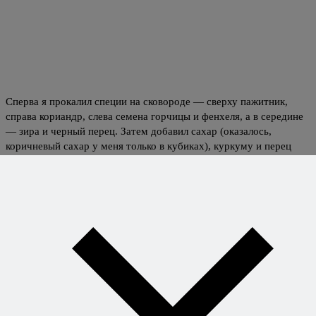
Сперва я прокалил специи на сковороде — сверху пажитник,
справа кориандр, слева семена горчицы и фенхеля, а в середине
— зира и черный перец. Затем добавил сахар (оказалось,
коричневый сахар у меня только в кубиках), куркуму и перец
чили, и смолол. После этого, правда, пришлось дополнительно
растереть специи в ступке, чтобы получить по-настоящему
тонкий помол.
Натрите чеснок и имбирь на мелкой терке и пробейте
блендером с небольшим количеством воды для
получения гладкой пасты. Соедините винный уксус,
специи, тамариндовую и чесночно-имбирную пасту,
перемешайте, добавьте мясо и замаринуйте его на
сутки.