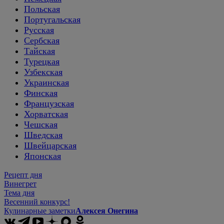
Польская
Португальская
Русская
Сербская
Тайская
Турецкая
Узбекская
Украинская
Финская
Французская
Хорватская
Чешская
Шведская
Швейцарская
Японская
Рецепт дня
Винегрет
Тема дня
Весенний конкурс!
Кулинарные заметки
Алексея Онегина