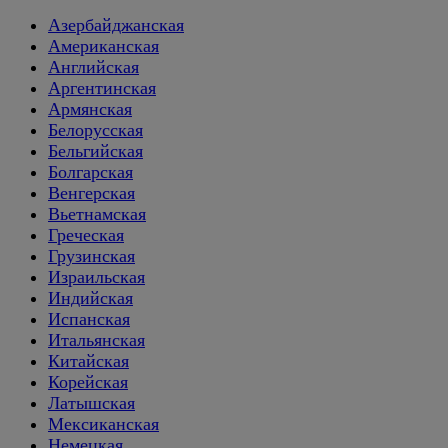
Азербайджанская
Американская
Английская
Аргентинская
Армянская
Белорусская
Бельгийская
Болгарская
Венгерская
Вьетнамская
Греческая
Грузинская
Израильская
Индийская
Испанская
Итальянская
Китайская
Корейская
Латышская
Мексиканская
Немецкая