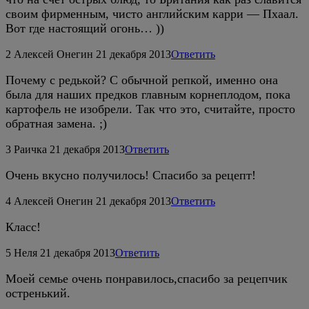
своим фирменным, чисто английским карри — Пхаал.
Вот где настоящий огонь… ))
2
Алексей Онегин
21 декабря 2013
Ответить
Почему с редькой? С обычной репкой, именно она
была для наших предков главным корнеплодом, пока
картофель не изобрели. Так что это, считайте, просто
обратная замена. ;)
3
Раичка
21 декабря 2013
Ответить
Очень вкусно получилось! Спасибо за рецепт!
4
Алексей Онегин
21 декабря 2013
Ответить
Класс!
5
Неля
21 декабря 2013
Ответить
Моей семье очень понравилось,спасибо за рецепчик
остренький.