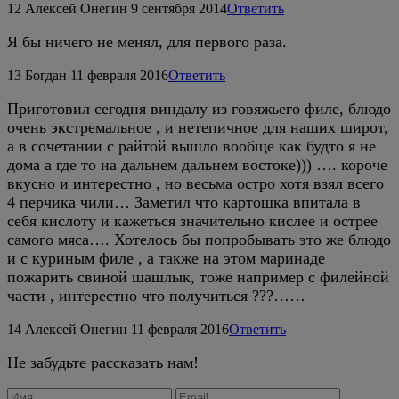
12
Алексей Онегин
9 сентября 2014
Ответить
Я бы ничего не менял, для первого раза.
13
Богдан
11 февраля 2016
Ответить
Приготовил сегодня виндалу из говяжьего филе, блюдо
очень экстремальное , и нетепичное для наших широт,
а в сочетании с райтой вышло вообще как будто я не
дома а где то на дальнем дальнем востоке))) …. короче
вкусно и интерестно , но весьма остро хотя взял всего
4 перчика чили… Заметил что картошка впитала в
себя кислоту и кажеться значительно кислее и острее
самого мяса…. Хотелось бы попробывать это же блюдо
и с куриным филе , а также на этом маринаде
пожарить свиной шашлык, тоже например с филейной
части , интерестно что получиться ???……
14
Алексей Онегин
11 февраля 2016
Ответить
Не забудьте рассказать нам!