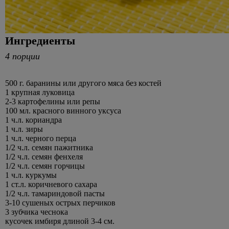
Ингредиенты
4 порции
500 г. баранины или другого мяса без костей
1 крупная луковица
2-3 картофелины или репы
100 мл. красного винного уксуса
1 ч.л. кориандра
1 ч.л. зиры
1 ч.л. черного перца
1/2 ч.л. семян пажитника
1/2 ч.л. семян фенхеля
1/2 ч.л. семян горчицы
1 ч.л. куркумы
1 ст.л. коричневого сахара
1/2 ч.л. тамариндовой пасты
3-10 сушеных острых перчиков
3 зубчика чеснока
кусочек имбиря длиной 3-4 см.