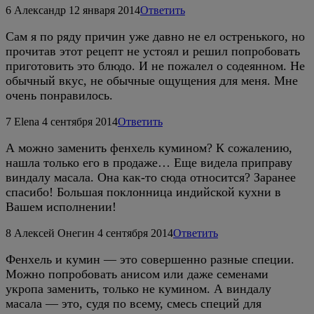
6
Александр
12 января 2014
Ответить
Сам я по ряду причин уже давно не ел остренького, но
прочитав этот рецепт не устоял и решил попробовать
приготовить это блюдо. И не пожалел о содеянном. Не
обычный вкус, не обычные ощущения для меня. Мне
очень понравилось.
7
Elena
4 сентября 2014
Ответить
А можно заменить фенхель кумином? К сожалению,
нашла только его в продаже… Еще видела приправу
виндалу масала. Она как-то сюда относится? Заранее
спасибо! Большая поклонница индийской кухни в
Вашем исполнении!
8
Алексей Онегин
4 сентября 2014
Ответить
Фенхель и кумин — это совершенно разные специи.
Можно попробовать анисом или даже семенами
укропа заменить, только не кумином. А виндалу
масала — это, судя по всему, смесь специй для