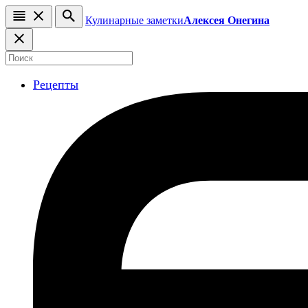
Кулинарные заметки
Алексея Онегина
Рецепты