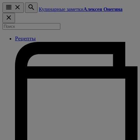
Кулинарные заметки
Алексея Онегина
Рецепты