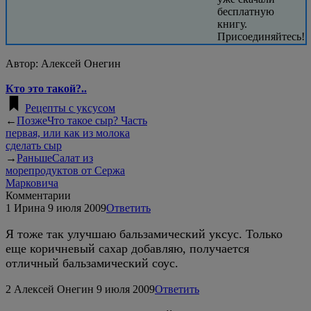
бесплатную
книгу.
Присоединяйтесь!
Автор:
Алексей Онегин
Кто это такой?..
Рецепты с уксусом
←
Позже
Что такое сыр? Часть
первая, или как из молока
сделать сыр
→
Раньше
Салат из
морепродуктов от Сержа
Марковича
Комментарии
1
Ирина
9 июля 2009
Ответить
Я тоже так улучшаю бальзамический уксус. Только
еще коричневый сахар добавляю, получается
отличный бальзамический соус.
2
Алексей Онегин
9 июля 2009
Ответить