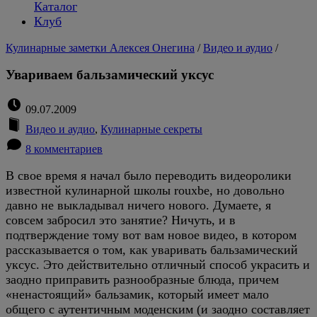
Каталог
Клуб
Кулинарные заметки Алексея Онегина
/
Видео и аудио
/
Увариваем бальзамический уксус
09.07.2009
Видео и аудио
,
Кулинарные секреты
8 комментариев
В свое время я начал было переводить видеоролики
известной кулинарной школы rouxbe, но довольно
давно не выкладывал ничего нового. Думаете, я
совсем забросил это занятие? Ничуть, и в
подтверждение тому вот вам новое видео, в котором
рассказывается о том, как уваривать бальзамический
уксус. Это действительно отличный способ украсить и
заодно приправить разнообразные блюда, причем
«ненастоящий» бальзамик, который имеет мало
общего с аутентичным моденским (и заодно составляет