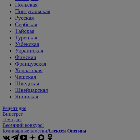
Польская
Португальская
Русская
Сербская
Тайская
Турецкая
Узбекская
Украинская
Финская
Французская
Хорватская
Чешская
Шведская
Швейцарская
Японская
Рецепт дня
Винегрет
Тема дня
Весенний конкурс!
Кулинарные заметки
Алексея Онегина