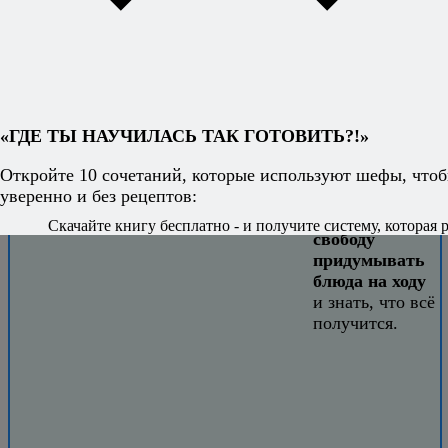
Хотите
готовить без
рецептов -
уверенно и
легко?
«ГДЕ ТЫ НАУЧИЛАСЬ ТАК ГОТОВИТЬ?!»
Книга
Откройте 10 сочетаний, которые используют шефы, чтоб
секретных
уверенно и без рецептов:
сочетаний
откроет вам
Скачайте книгу бесплатно - и получите систему, которая р
свободу
придумывать
блюда на ходу
и знать, что всё
получится.