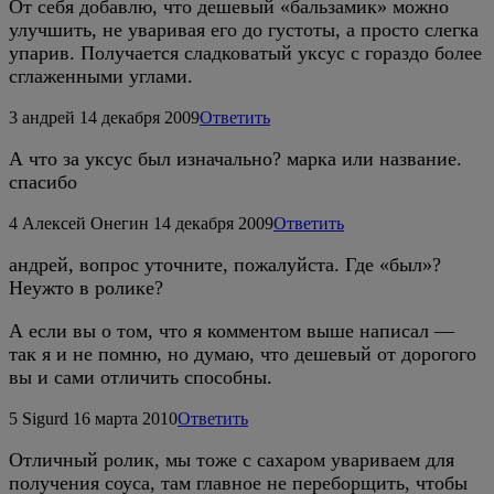
От себя добавлю, что дешевый «бальзамик» можно
улучшить, не уваривая его до густоты, а просто слегка
упарив. Получается сладковатый уксус с гораздо более
сглаженными углами.
3
андрей
14 декабря 2009
Ответить
А что за уксус был изначально? марка или название.
спасибо
4
Алексей Онегин
14 декабря 2009
Ответить
андрей, вопрос уточните, пожалуйста. Где «был»?
Неужто в ролике?
А если вы о том, что я комментом выше написал —
так я и не помню, но думаю, что дешевый от дорогого
вы и сами отличить способны.
5
Sigurd
16 марта 2010
Ответить
Отличный ролик, мы тоже с сахаром увариваем для
получения соуса, там главное не переборщить, чтобы