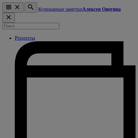
Кулинарные заметки
Алексея Онегина
Рецепты