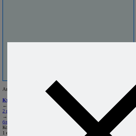
30 000+ человек
уже скачали
бесплатную
книгу.
Присоединяйтесь!
Автор:
Алексей Онегин
Кто это такой?..
←
Позже
Блогу www.arborio.ru —
2 года!
→
Раньше
Конкурс кулинарных
блогов — итоги.
Комментарии
1
elladkin
13 марта 2010
Ответить