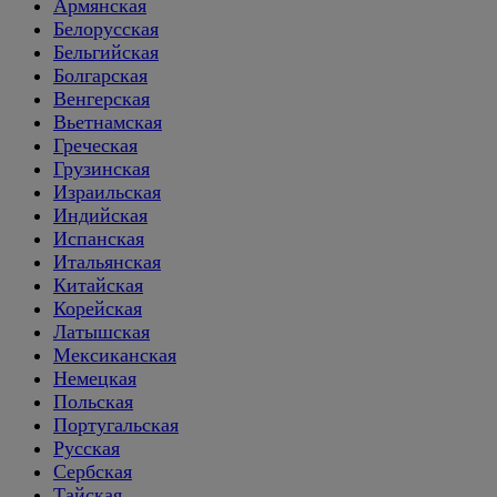
Армянская
Белорусская
Бельгийская
Болгарская
Венгерская
Вьетнамская
Греческая
Грузинская
Израильская
Индийская
Испанская
Итальянская
Китайская
Корейская
Латышская
Мексиканская
Немецкая
Польская
Португальская
Русская
Сербская
Тайская