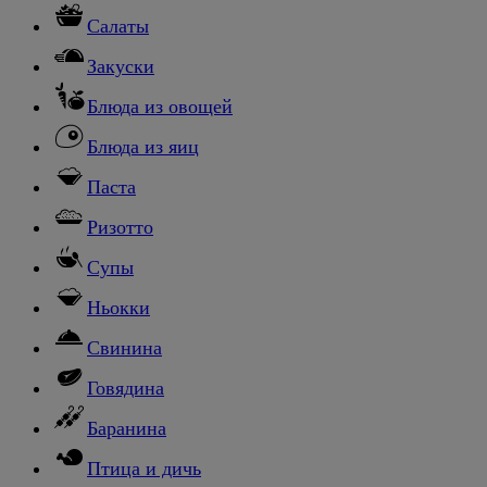
Салаты
Закуски
Блюда из овощей
Блюда из яиц
Паста
Ризотто
Супы
Ньокки
Свинина
Говядина
Баранина
Птица и дичь