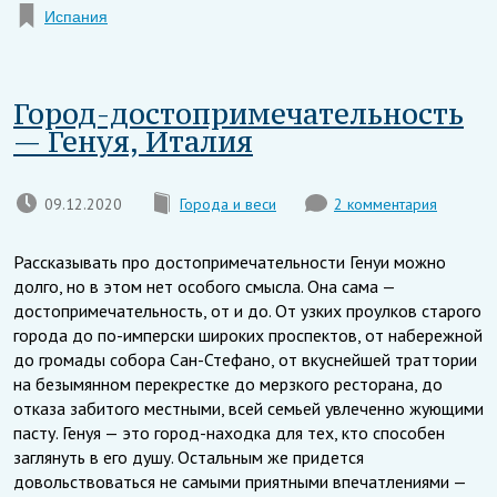
Испания
Город-достопримечательность
— Генуя, Италия
09.12.2020
Города и веси
2 комментария
Рассказывать про достопримечательности Генуи можно
долго, но в этом нет особого смысла. Она сама —
достопримечательность, от и до. От узких проулков старого
города до по-имперски широких проспектов, от набережной
до громады собора Сан-Стефано, от вкуснейшей траттории
на безымянном перекрестке до мерзкого ресторана, до
отказа забитого местными, всей семьей увлеченно жующими
пасту. Генуя — это город-находка для тех, кто способен
заглянуть в его душу. Остальным же придется
довольствоваться не самыми приятными впечатлениями —