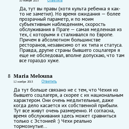
Ответить
10 ноября 2013
Да, тут вы правы (хотя культа ребенка я как-
то не заметил). Но время ожидания — более
прозрачный параметр, и по моим
субъективным наблюдениям, скорость
обслуживания в Праге — самая медленная из
тех, с которыми я сталкивался по Европе.
Причем в абсолютном большинстве
ресторанов, независимо от их типа и статуса.
Правда, другие страны бывшего соцлагеря я
еще не обследовал, вполне допускаю, что там
все гораздо хуже.
Maria Melouna
8
Ответить
12 ноября 2013
Да тут больше связано не с тем, что Чехия из
бывшего соцлагеря, а скорее с их национальным
характером. Они очень медлительные, даже
когда дело касается их собственной прибыли.
Тут все живут очень размеренно. И согласна,
время обслуживания здесь может сравниться
только с Эстонией :) Чехи реально
тормознутые…