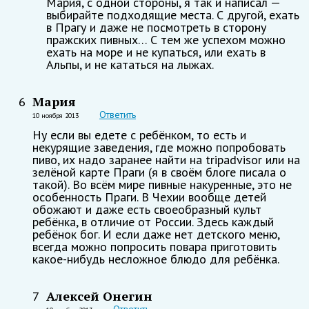
Мария, с одной стороны, я так и написал —
выбирайте подходящие места. С другой, ехать
в Прагу и даже не посмотреть в сторону
пражских пивных… С тем же успехом можно
ехать на море и не купаться, или ехать в
Альпы, и не кататься на лыжах.
Мария
6
Ответить
10 ноября 2013
Ну если вы едете с ребёнком, то есть и
некурящие заведения, где можно попробовать
пиво, их надо заранее найти на tripadvisor или на
зелёной карте Праги (я в своём блоге писала о
такой). Во всём мире пивные накуренные, это не
особенность Праги. В Чехии вообще детей
обожают и даже есть своеобразный культ
ребёнка, в отличие от России. Здесь каждый
ребёнок бог. И если даже нет детского меню,
всегда можно попросить повара приготовить
какое-нибудь несложное блюдо для ребёнка.
Алексей Онегин
7