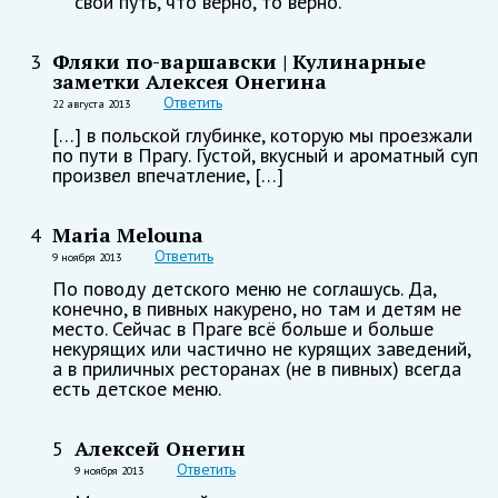
свой путь, что верно, то верно.
Фляки по-варшавски | Кулинарные
3
заметки Алексея Онегина
Ответить
22 августа 2013
[…] в польской глубинке, которую мы проезжали
по пути в Прагу. Густой, вкусный и ароматный суп
произвел впечатление, […]
Maria Melouna
4
Ответить
9 ноября 2013
По поводу детского меню не соглашусь. Да,
конечно, в пивных накурено, но там и детям не
место. Сейчас в Праге всё больше и больше
некурящих или частично не курящих заведений,
а в приличных ресторанах (не в пивных) всегда
есть детское меню.
Алексей Онегин
5
Ответить
9 ноября 2013