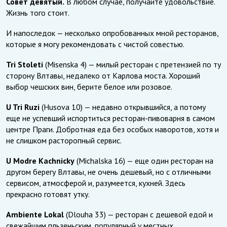
Совет девятый.
В любом случае, получайте удовольствие.
Жизнь того стоит.
И напоследок — несколько опробованных мной ресторанов,
которые я могу рекомендовать с чистой совестью.
Tri Stoleti
(Misenska 4) — милый ресторан с претензией по ту
сторону Влтавы, недалеко от Карлова моста. Хороший
выбор чешских вин, берите белое или розовое.
U Tri Ruzi
(Husova 10) — недавно открывшийся, а потому
еще не успевший испортиться ресторан-пивоварня в самом
центре Праги. Добротная еда без особых наворотов, хотя и
не слишком расторопный сервис.
U Modre Kachnicky
(Michalska 16) — еще один ресторан на
другом берегу Влтавы, не очень дешевый, но с отличными
сервисом, атмосферой и, разумеется, кухней. Здесь
прекрасно готовят утку.
Ambiente Lokal
(Dlouha 33) — ресторан с дешевой едой и
свежайшим пльзеньским, популярный у местных.