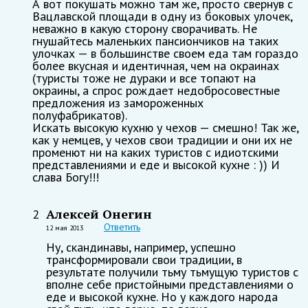
А вот покушать можно там же, просто свернув с
Вацлавской площади в одну из боковых улочек,
неважно в какую сторону сворачивать. Не
гнушайтесь маленьких пансиончиков на таких
улочках — в большинстве своем еда там гораздо
более вкусная и идентичная, чем на окраинах
(туристы тоже не дураки и все топают на
окраины, а спрос рождает недобросовестные
предложения из замороженных
полуфабрикатов).
Искать высокую кухню у чехов — смешно! Так же,
как у немцев, у чехов свои традиции и они их не
променют ни на каких туристов с идиотскими
представлениями и еде и высокой кухне : )) И
слава Богу!!!
Алексей Онегин
2
Ответить
12 мая 2013
Ну, скандинавы, например, успешно
трансформировали свои традиции, в
результате получили тьму тьмущую туристов с
вполне себе пристойными представлениями о
еде и высокой кухне. Но у каждого народа