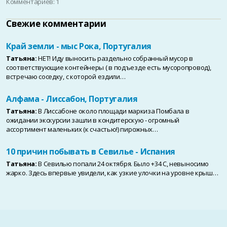
Комментариев: 1
Свежие комментарии
Край земли - мыс Рока, Португалия
Татьяна:
НЕТ! Иду выносить раздельно собранный мусор в
соответствующие контейнеры ( в подъезде есть мусоропровод),
встречаю соседку, с которой ездили…
Алфама - Лиссабон, Португалия
Татьяна:
В Лиссабоне около площади маркиза Помбала в
ожидании экскурсии зашли в кондитерскую - огромный
ассортимент маленьких (к счастью!) пирожных…
10 причин побывать в Севилье - Испания
Татьяна:
В Севилью попали 24 октября. Было +34 С, невыносимо
жарко. Здесь впервые увидели, как узкие улочки на уровне крыш…