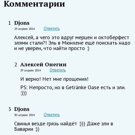
Комментарии
Djons
1
Ответить
29 апреля 2014
Алексей, а чего это вдруг мерцен и октоберфест
элями стали?! Эль в Мюнхене ещё поискать надо
и не уверен, что найти просто :)
Алексей Онегин
2
Ответить
29 апреля 2014
И верно! Нет мне прощения!
PS: Непросто, но в Getränke Oase есть и эли.
:)))
Djons
3
Ответить
30 апреля 2014
Свинья везде грязь найдёт :))) Даже эли в
Баварии :))