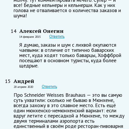
все! Бедные кельнеры и кельнерши. Как у них
голова не отваливается о количества заказов и
шума!
Алексей Онегин
14
Ответить
14 февраля 2015
Я думаю, заказы и шум с лихвой окупаются
чаевыми: в отличие от типично баварских
мест, куда ходят только баварцы, Хоффброй
посещают в основном туристы, куда более
щедрые.
Андрей
15
Ответить
28 апреля 2020
Про Schneider Weisses Brauhaus — это вы самую
суть ухватили: сколько не бываю в Мюнхене,
всегда захожу в это славное место. Есть ещё
один мюнхенско-немюнхенский вариант: если
вдруг летите с пересадкой а Мюнхене, то между
двумя терминалами аэропорта есть
единственный в своём роде ресторан-пивоварня