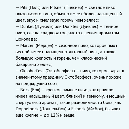
— Pils (Пилс) или Pilsner (Пилснер) — светлое пиво
пльзеньского типа, обычно имеет более насыщенный
цвет, вкус и хмелевую горечь, чем хеллес;
— Dunkel (Дункель) или Dunkles (Дунклес) — темное
пиво, слегка сладковатое, часто с легким ароматом
шоколада;
— Marzen (Мэрцен) — сезонное пиво, которое пьют
весной, имеет насыщенно-янтарный цвет, а также
большую крепость и горечь, чем классический
баварский хеллес;
— Oktoberfest (Октоберфест) — пиво, которое варят к
знаменитому празднику Октоберфест, очень похоже
на предыдущий сорт;
— Bock (Бок) — крепкое зимнее пиво, как правило
имеет насыщенный цвет, близкий к темному, и мощный
спиртуозный аромат; такие разновидности бока, как
Doppelbock (Доппельбок) и Eisbock (Айсбок), бывают
еще крепче — до 12% и выше;