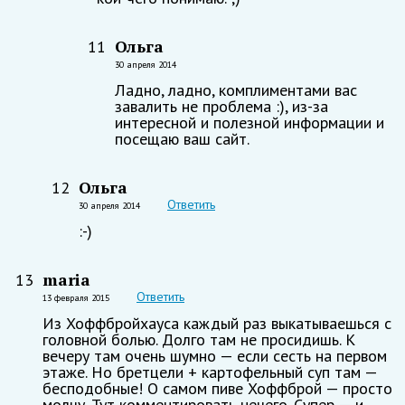
Ольга
11
30 апреля 2014
Ладно, ладно, комплиментами вас
завалить не проблема :), из-за
интересной и полезной информации и
посещаю ваш сайт.
Ольга
12
Ответить
30 апреля 2014
:-)
maria
13
Ответить
13 февраля 2015
Из Хоффбройхауса каждый раз выкатываешься с
головной болью. Долго там не просидишь. К
вечеру там очень шумно — если сесть на первом
этаже. Но бретцели + картофельный суп там —
бесподобные! О самом пиве Хоффброй — просто
молчу. Тут комментировать нечего. Супер — и