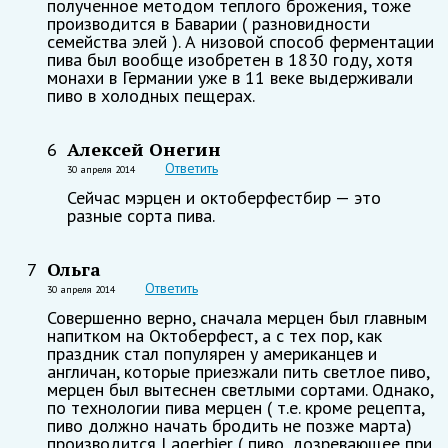
полученное методом теплого брожения, тоже
производится в Баварии ( разновидности
семейства элей ). А низовой способ ферментации
пива был вообще изобретен в 1830 году, хотя
монахи в Германии уже в 11 веке выдерживали
пиво в холодных пещерах.
Алексей Онегин
6
Ответить
30 апреля 2014
Сейчас мэрцен и октоберфестбир — это
разные сорта пива.
Ольга
7
Ответить
30 апреля 2014
Совершенно верно, сначала мерцен был главным
напитком на Октоберфест, а с тех пор, как
праздник стал популярен у американцев и
англичан, которые приезжали пить светлое пиво,
мерцен был вытеснен светлыми сортами. Однако,
по технологии пива мерцен ( т.е. кроме рецепта,
пиво должно начать бродить не позже марта)
производится Lagerbier ( пиво, дозревающее при