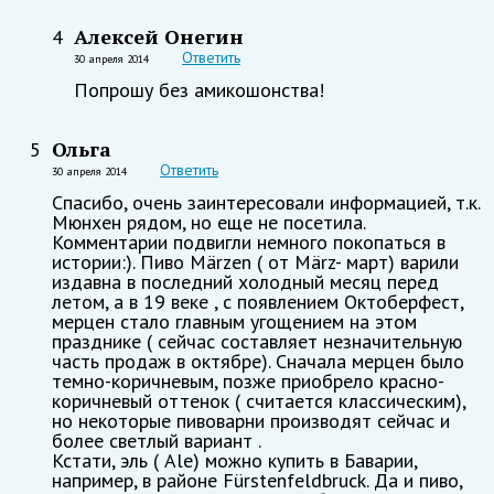
Алексей Онегин
4
Ответить
30 апреля 2014
Попрошу без амикошонства!
Ольга
5
Ответить
30 апреля 2014
Спасибо, очень заинтересовали информацией, т.к.
Мюнхен рядом, но еще не посетила.
Комментарии подвигли немного покопаться в
истории:). Пиво Märzen ( от März- март) варили
издавна в последний холодный месяц перед
летом, а в 19 веке , с появлением Октоберфест,
мерцен стало главным угощением на этом
празднике ( сейчас составляет незначительную
часть продаж в октябре). Сначала мерцен было
темно-коричневым, позже приобрело красно-
коричневый оттенок ( считается классическим),
но некоторые пивоварни производят сейчас и
более светлый вариант .
Кстати, эль ( Ale) можно купить в Баварии,
например, в районе Fürstenfeldbruck. Да и пиво,