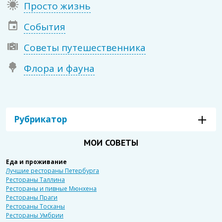
Просто жизнь
События
Советы путешественника
Флора и фауна
Бельгия
Рубрикатор
Босния и Герцеговина
Венгрия
МОИ СОВЕТЫ
Германия
Еда и проживание
Лучшие рестораны Петербурга
Рестораны Таллина
Гибралтар
Рестораны и пивные Мюнхена
Рестораны Праги
Грузия
Рестораны Тосканы
Рестораны Умбрии