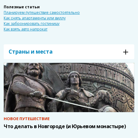
Исландия
Полезные статьи
Планируем путешествие самостоятельно
Испания
Как снять апартаменты или виллу
Как забронировать гостиницу
Италия
Как взять авто напрокат
Кипр
Страны и места
Латвия
Люксембург
Мальта
Мексика
Монако
Нидерланды
НОВОЕ ПУТЕШЕСТВИЕ
Что делать в Новгороде (и Юрьевом монастыре)
Португалия