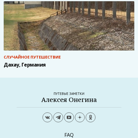
Россия
Санкт-Петербург
Сербия
Словакия
Финляндия
СЛУЧАЙНОЕ ПУТЕШЕСТВИЕ
Дахау, Германия
Франция
Хорватия
ПУТЕВЫЕ ЗАМЕТКИ
Черногория
Алексея Онегина
Чехия
Швейцария
Эстония
FAQ