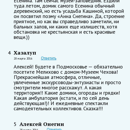
Есенина. Там сейчас музей-заповедник. Ездили
туда летом, домик самого Есенина обычный
деревенский, но есть усадьба Кашиной, которой
он посвятил поэму «Анна Снегина». Да, строение
приятное, но как вы справедливо заметили, ни
бальных залов, ни каких еще излишеств, хотя
обстановка не крестьянская и есть красивые
вещи.))
Хазалуп
4
Ответить
28 марта 2016
Алексей! Будете в Подмосковье — обязательно
посетите Мелихово с домом-Музеем Чехова!
Прекраснейшая атмосфера, отличные,
увлеченные экскурсоводы-энтузиасты и просто
смотрители многое расскажут. А какая
территория!! Какие домики, огороды и грядки!
Какая амбулатория (кстати, и по сей день
действующая!)! И ежедневные спектакли
самодеятельных коллективов. Сказка!!!
Алексей Онегин
5
Ответить
28 марта 2016