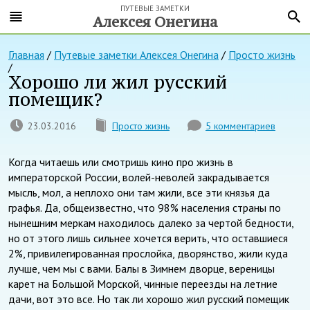
ПУТЕВЫЕ ЗАМЕТКИ
Алексея Онегина
Главная
/
Путевые заметки Алексея Онегина
/
Просто жизнь
/
Хорошо ли жил русский
помещик?
23.03.2016
Просто жизнь
5 комментариев
Когда читаешь или смотришь кино про жизнь в
императорской России, волей-неволей закрадывается
мысль, мол, а неплохо они там жили, все эти князья да
графья. Да, общеизвестно, что 98% населения страны по
нынешним меркам находилось далеко за чертой бедности,
но от этого лишь сильнее хочется верить, что оставшиеся
2%, привилегированная прослойка, дворянство, жили куда
лучше, чем мы с вами. Балы в Зимнем дворце, вереницы
карет на Большой Морской, чинные переезды на летние
дачи, вот это все. Но так ли хорошо жил русский помещик