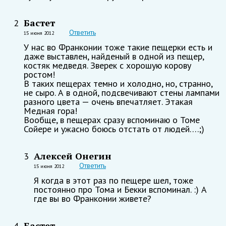
Бастет
2
Ответить
15 июня 2012
У нас во Франконии тоже такие пещерки есть и
даже выставлен, найденый в одной из пещер,
костяк медведя. Зверек с хорошую корову
ростом!
В таких пещерах темно и холодно, но, странно,
не сыро. А в одной, подсвечивают стены лампами
разного цвета — очень впечатляет. Этакая
Медная гора!
Вообще, в пещерах сразу вспоминаю о Томе
Сойере и ужасно боюсь отстать от людей….;)
Алексей Онегин
3
Ответить
15 июня 2012
Я когда в этот раз по пещере шел, тоже
постоянно про Тома и Бекки вспоминал. :) А
где вы во Франконии живете?
Бастет
4