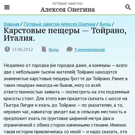
ПУТЕВЫЕ ЗАМЕТКИ
Алексея Онегина
Главная
/
Путевые заметки Алексея Онегина
/
Виды
/
Карстовые пещеры — Тойрано,
Италия.
13.06.2012
Виды
9 комментариев
Недалеко от городка (не городка даже, а коммуны — всего
две с небольшим тысячи жителей) Тойрано находятся
знаменитые карстовые пещеры Гротте ди Тойрано. Ранее в
таких пещерах никогда не бывав, могу со всей
ответственностью заявить — посмотреть на эти подземные
красоты стоит. Для этого вам придется съехать с шоссе на
Пьетра Лигуре и ехать до Тойрано — по указателям, а то,
неровен час, навигатор уведет вас в сельскую местность и
предложит ехать по грунтовке шириной метра два и
ограниченной с обеих сторон каменными стенами. Именно
такая история приключилась со мной — и надо сказать, это