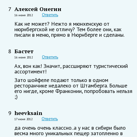
Алексей Онегин
7
Ответить
16 июня 2012
Как не может? Нежто я мюнхенскую от
нюрнбергской не отличу? Тем более они, как
писали в меню, прямо в Нюрнберге и сделаны.
Бастет
8
Ответить
16 июня 2012
Ах, вон как! Значит, рассширяют туристический
ассортимент!
Зато шойфеле подают только в одном
ресторанчике недалеко от Штамберга. Больше
его нигде, кроме Франконии, попробовать нельзя
;)
heevksain
9
Ответить
17 июня 2012
да очень очень классно..а у нас в сибири было
весма много уникальных пещер затопленно в