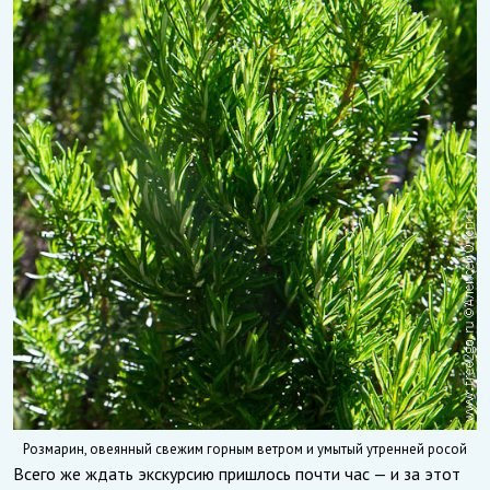
Розмарин, овеянный свежим горным ветром и умытый утренней росой
Всего же ждать экскурсию пришлось почти час — и за этот