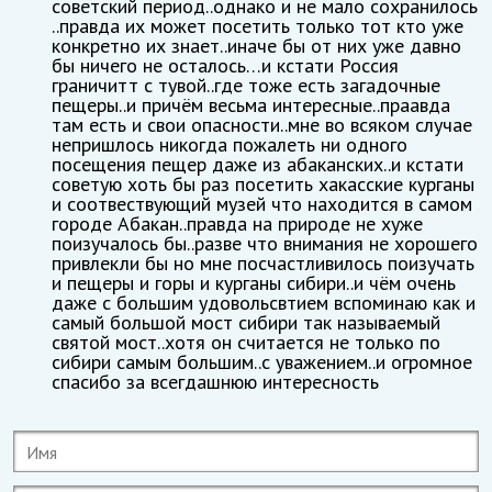
советский период..однако и не мало сохранилось
..правда их может посетить только тот кто уже
конкретно их знает..иначе бы от них уже давно
бы ничего не осталось…и кстати Россия
граничитт с тувой..где тоже есть загадочные
пещеры..и причём весьма интересные..праавда
там есть и свои опасности..мне во всяком случае
непришлось никогда пожалеть ни одного
посещения пещер даже из абаканских..и кстати
советую хоть бы раз посетить хакасские курганы
и соотвествующий музей что находится в самом
городе Абакан..правда на природе не хуже
поизучалось бы..разве что внимания не хорошего
привлекли бы но мне посчастливилось поизучать
и пещеры и горы и курганы сибири..и чём очень
даже с большим удовольсвтием вспоминаю как и
самый большой мост сибири так называемый
святой мост..хотя он считается не только по
сибири самым большим..с уважением..и огромное
спасибо за всегдашнюю интересность