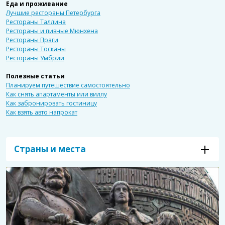
Еда и проживание
Лучшие рестораны Петербурга
Рестораны Таллина
Рестораны и пивные Мюнхена
Рестораны Праги
Рестораны Тосканы
Рестораны Умбрии
Полезные статьи
Планируем путешествие самостоятельно
Как снять апартаменты или виллу
Как забронировать гостиницу
Как взять авто напрокат
Страны и места