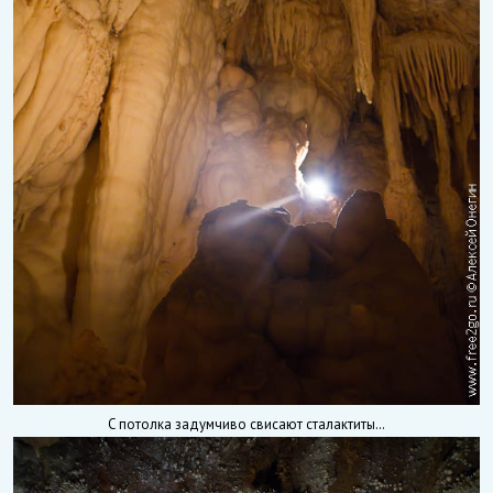
С потолка задумчиво свисают сталактиты…