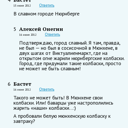
Ответить
15 июня 2012
В славном городе Нюрнберге
Алексей Онегин
5
Ответить
16 июня 2012
Подтверждаю, город славный. Я там, правда,
не был — но был в сосисочной в Мюнхене, в
двух шагах от Виктуалиенмаркт, где на
открытом огне жарили нюрнбергские колбаски.
Город, где придумали такие колбаски, просто
не может не быть славным!
Бастет
6
Ответить
16 июня 2012
Такого не может быть! В Мюнхене свои
колбаски. Или! баварцы уже настрополились
жарить «наши» колбаски…:)
А пробовали белую мюнхенскую колбаску к
завтраку?