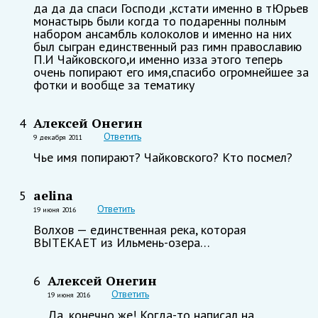
да да да спаси Господи ,кстати именно в тЮрьев
монастырь были когда то подаренны полным
набором ансамбль колоколов и именно на них
был сыгран единственный раз гимн православию
П.И Чайковского,и именно изза этого теперь
очень попирают его имя,спасибо огромнейшее за
фотки и вообще за тематику
Алексей Онегин
4
Ответить
9 декабря 2011
Чье имя попирают? Чайковского? Кто посмел?
aelina
5
Ответить
19 июня 2016
Волхов — единственная река, которая
ВЫТЕКАЕТ из Ильмень-озера…
Алексей Онегин
6
Ответить
19 июня 2016
Да, конечно же! Когда-то написал на