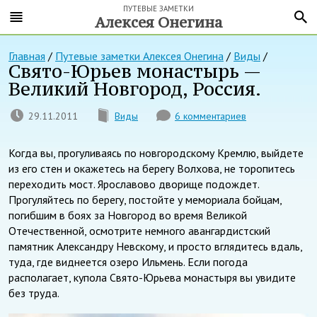
ПУТЕВЫЕ ЗАМЕТКИ
Алексея Онегина
Главная
/
Путевые заметки Алексея Онегина
/
Виды
/
Свято-Юрьев монастырь —
Великий Новгород, Россия.
29.11.2011
Виды
6 комментариев
Когда вы, прогуливаясь по новгородскому Кремлю, выйдете
из его стен и окажетесь на берегу Волхова, не торопитесь
переходить мост. Ярославово дворище подождет.
Прогуляйтесь по берегу, постойте у мемориала бойцам,
погибшим в боях за Новгород во время Великой
Отечественной, осмотрите немного авангардистский
памятник Александру Невскому, и просто вглядитесь вдаль,
туда, где виднеется озеро Ильмень. Если погода
располагает, купола Свято-Юрьева монастыря вы увидите
без труда.