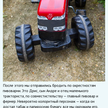
После этого мы отправились бродить по окрестностям
пивоварни. Это Дрис, сын Андре и отец маленького
тракториста, по совместистельству — главный пивовар и
фермер. Невероятно колоритный персонаж — когда он
достал табак и папиросную бумагу, все мы окружили его,