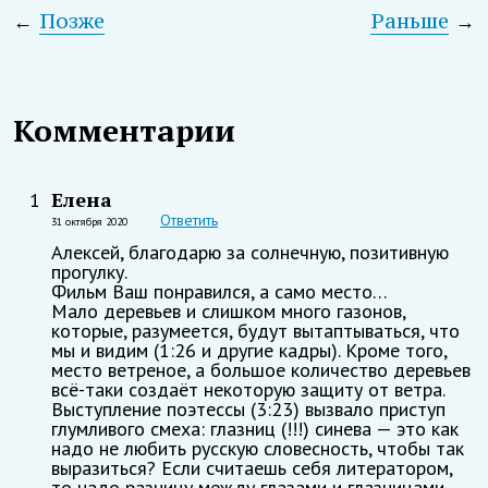
←
Позже
Раньше
→
Комментарии
Елена
1
Ответить
31 октября 2020
Алексей, благодарю за солнечную, позитивную
прогулку.
Фильм Ваш понравился, а само место…
Мало деревьев и слишком много газонов,
которые, разумеется, будут вытаптываться, что
мы и видим (1:26 и другие кадры). Кроме того,
место ветреное, а большое количество деревьев
всё-таки создаёт некоторую защиту от ветра.
Выступление поэтессы (3:23) вызвало приступ
глумливого смеха: глазниц (!!!) синева — это как
надо не любить русскую словесность, чтобы так
выразиться? Если считаешь себя литератором,
то надо разницу между глазами и глазницами