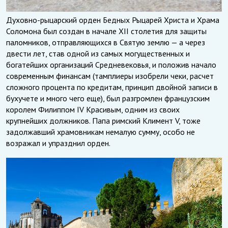
Духовно-рыцарский орден Бедных Рыцарей Христа и Храма
Соломона был создан в начале XII столетия для защиты
паломников, отправляющихся в Святую землю — а через
двести лет, став одной из самых могущественных и
богатейших организаций Средневековья, и положив начало
современным финансам (тамплиеры изобрели чеки, расчет
сложного процента по кредитам, принцип двойной записи в
бухучете и много чего еще), был разгромлен французским
королем Филиппом IV Красивым, одним из своих
крупнейших должников. Папа римский Климент V, тоже
задолжавший храмовникам немалую сумму, особо не
возражал и упразднил орден.