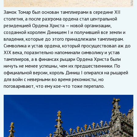
Замок Томар был основан тамплиерами в середине XII
столетия, а после разгрома ордена стал центральной
резиденцией Ордена Христа — новой организации,
созданной королем Динишем I и получившей все земли и
владения, которые до этого принадлежали тамплиерам.
Символика и устав ордена, который просуществовал аж до
XIX века, поразительно напоминали символику и устав
тамплиеров, а в финансах рыцари Ордена Христа были
ничуть не менее успешны, чем их предшественники. По
официальной версии, король Диниш I опирался на рыцарей
для войн с неверными во время реконкисты, но
поговаривают, что ему кое-что тоже перепало.