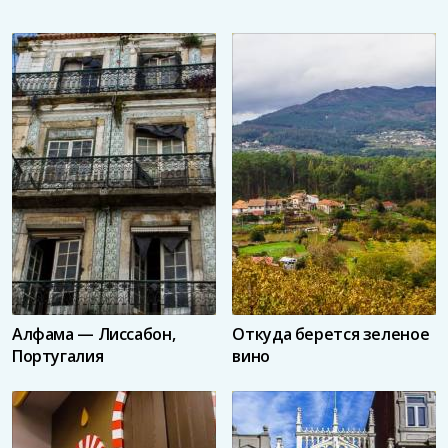
Алфама — Лиссабон,
Откуда берется зеленое
Португалия
вино