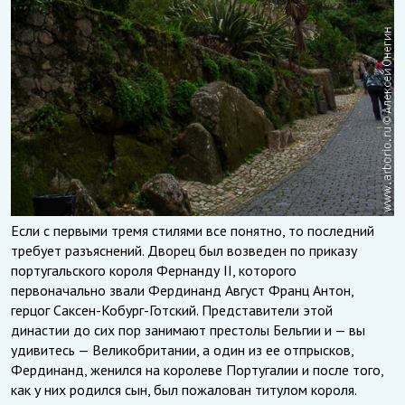
Если с первыми тремя стилями все понятно, то последний
требует разъяснений. Дворец был возведен по приказу
португальского короля Фернанду II, которого
первоначально звали Фердинанд Август Франц Антон,
герцог Саксен-Кобург-Готский. Представители этой
династии до сих пор занимают престолы Бельгии и — вы
удивитесь — Великобритании, а один из ее отпрысков,
Фердинанд, женился на королеве Португалии и после того,
как у них родился сын, был пожалован титулом короля.