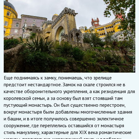
Еще поднимаясь к замку, понимаешь, что зрелище
предстоит нестандартное. Замок на скале строился не в
качестве оборонительного укрепления, а как резиденция для
королевской семьи, а за основу был взят стоявший там
пустующий монастырь. Он был существенно перестроен,
вокруг монастыря были добавлены многочисленные здания
и башни, и в итоге получилось совершенно эклектичное
сооружение, где переплелись оставшийся от монастыря
стиль мануэлину, характерные для XIX века романтические
мотивы, португальско-мавританский стиль и вдобавок