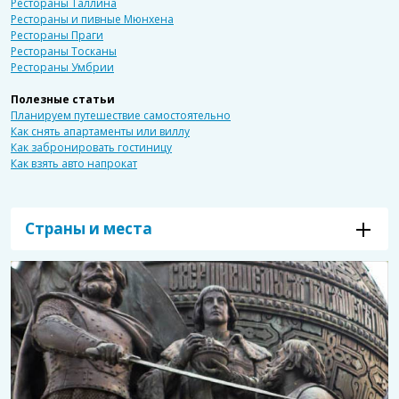
Рестораны Таллина
Рестораны и пивные Мюнхена
Рестораны Праги
Рестораны Тосканы
Рестораны Умбрии
Полезные статьи
Планируем путешествие самостоятельно
Как снять апартаменты или виллу
Как забронировать гостиницу
Как взять авто напрокат
Страны и места