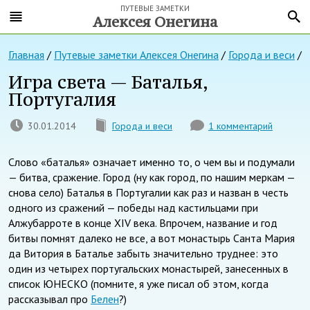
ПУТЕВЫЕ ЗАМЕТКИ
Алексея Онегина
Главная
/
Путевые заметки Алексея Онегина
/
Города и веси
/
Игра света — Баталья,
Португалия
30.01.2014
Города и веси
1 комментарий
Слово «баталья» означает именно то, о чем вы и подумали
— битва, сражение. Город (ну как город, по нашим меркам —
снова село) Баталья в Португалии как раз и назван в честь
одного из сражений — победы над кастильцами при
Алжубарроте в конце XIV века. Впрочем, название и год
битвы помнят далеко не все, а вот монастырь Санта Мария
да Витория в Баталье забыть значительно труднее: это
один из четырех португальских монастырей, занесенных в
список ЮНЕСКО (помните, я уже писал об этом, когда
рассказывал про
Белен
?)