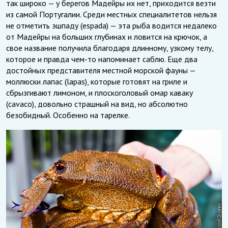
так широко — у берегов Мадейры их нет, приходится везти
из самой Португалии. Среди местных специалитетов нельзя
не отметить эшпаду (espada) — эта рыба водится недалеко
от Мадейры на больших глубинах и ловится на крючок, а
свое название получила благодаря длинному, узкому телу,
которое и правда чем-то напоминает саблю. Еще два
достойных представителя местной морской фауны —
моллюски лапас (lapas), которые готовят на гриле и
сбрызгивают лимоном, и плоскоголовый омар каваку
(cavaco), довольно страшный на вид, но абсолютно
безобидный. Особенно на тарелке.