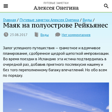
ПУТЕВЫЕ ЗАМЕТКИ
Алексея Онегина
Главная
/
Путевые заметки Алексея Онегина
/
Виды
/
Маяк на полуострове Рейкьянес
23.08.2017
Виды
Нет комментариев
Залог успешного путешествия — грамотное и вдумчивое
планирование, сдобренное щедрой щепоткой импровизации.
Во время поездки в Исландию эта истина подтвердилась в
очередной раз, добавив приятного послевкусия нашему и
без того переполненному багажу впечатлений. Но обо всем
по порядку.