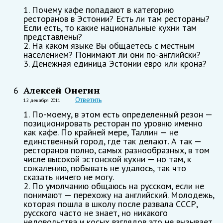
1. Почему кафе попадают в категорию
ресторанов в Эстонии? Есть ли там рестораны?
Если есть, то какие национальные кухни там
представлены?
2. На каком языке Вы общаетесь с местным
населением? Понимают ли они по-английски?
3. Денежная единица Эстонии евро или крона?
Алексей Онегин
6
Ответить
12 декабря 2011
1. По-моему, в этом есть определенный резон —
позиционировать ресторан по уровню именно
как кафе. По крайней мере, Таллин — не
единственный город, где так делают. А так —
ресторанов полно, самых разнообразных, в том
числе высокой эстонской кухни — но там, к
сожалению, побывать не удалось, так что
сказать ничего не могу.
2. По умолчанию общаюсь на русском, если не
понимают — перехожу на английский. Молодежь,
которая пошла в школу после развала СССР,
русского часто не знает, но никакого
недовольства и косых взглядов это не вызывает.