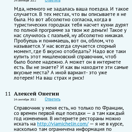
Ответить
14 сентября 2012
Мда, немного не задалась ваша поездка. И такое
случается. В тех местах, что вы описываете я не
была. Но вот абсолютно согласна, когда в
туристических городках тебя насчет кухни дурят
по полной программе за твои же деньги! Такое у
нас случилось с паэльей, ну абсолютно никакая.
Пробуешь и понимаешь, вот он, облом, что
называется. У нас всегда случается спорный
момент, где б вкусно отобедать? Надо все таки
купить этот мишленовский справочник, чтоб
было более надежно. А может он в интернете
есть. Вы не знаете? И как вы находите эти самые
вкусные места? А иной вариант- это уже
лотерея! На ваш страх и риск!
Алексей Онегин
11
Ответить
14 сентября 2012
Справочник у меня есть, но только по Франции,
со времен первой еще поездки — а там каждый
год изменения. В интернете рестораны можно
искать на
http://viamichelin.com/
— я не в курсе,
насколько там ограничена информация по