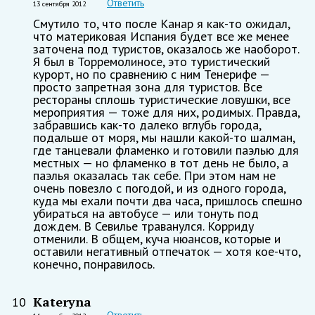
Ответить
13 сентября 2012
Смутило то, что после Канар я как-то ожидал,
что материковая Испания будет все же менее
заточена под туристов, оказалось же наоборот.
Я был в Торремолиносе, это туристический
курорт, но по сравнению с ним Тенерифе —
просто запретная зона для туристов. Все
рестораны сплошь туристические ловушки, все
мероприятия — тоже для них, родимых. Правда,
забравшись как-то далеко вглубь города,
подальше от моря, мы нашли какой-то шалман,
где танцевали фламенко и готовили паэлью для
местных — но фламенко в тот день не было, а
паэлья оказалась так себе. При этом нам не
очень повезло с погодой, и из одного города,
куда мы ехали почти два часа, пришлось спешно
убираться на автобусе — или тонуть под
дождем. В Севилье траванулся. Корриду
отменили. В общем, куча нюансов, которые и
оставили негативный отпечаток — хотя кое-что,
конечно, понравилось.
Kateryna
10