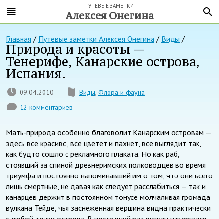
ПУТЕВЫЕ ЗАМЕТКИ
Алексея Онегина
Главная
/
Путевые заметки Алексея Онегина
/
Виды
/
Природа и красоты —
Тенерифе, Канарские острова,
Испания.
09.04.2010
Виды
,
Флора и фауна
12 комментариев
Мать-природа особенно благоволит Канарским островам —
здесь все красиво, все цветет и пахнет, все выглядит так,
как будто сошло с рекламного плаката. Но как раб,
стоявший за спиной древнеримских полководцев во время
триумфа и постоянно напоминавший им о том, что они всего
лишь смертные, не давая как следует расслабиться — так и
канарцев держит в постоянном тонусе молчаливая громада
вулкана Тейде, чья заснеженная вершина видна практически
с любой точки острова. В последний раз вулкан извергался