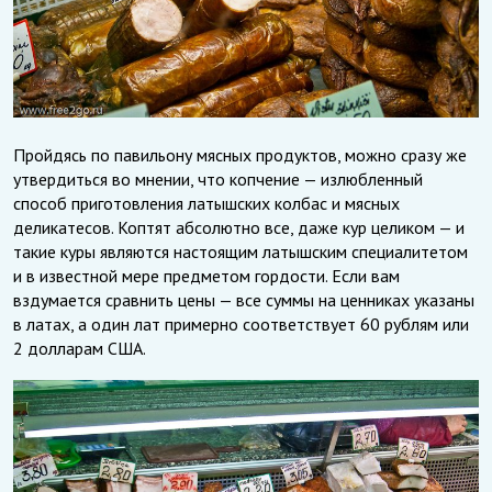
Пройдясь по павильону мясных продуктов, можно сразу же
утвердиться во мнении, что копчение — излюбленный
способ приготовления латышских колбас и мясных
деликатесов. Коптят абсолютно все, даже кур целиком — и
такие куры являются настоящим латышским специалитетом
и в известной мере предметом гордости. Если вам
вздумается сравнить цены — все суммы на ценниках указаны
в латах, а один лат примерно соответствует 60 рублям или
2 долларам США.