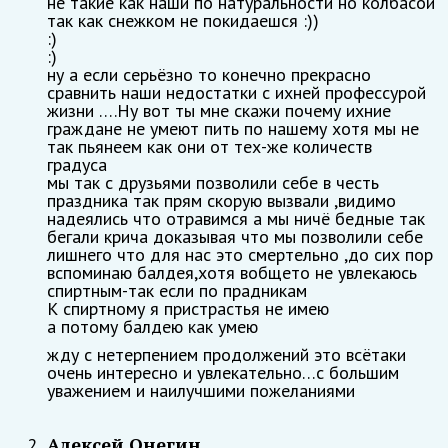
не такие как наши по натуральности но колбасой
так как снежком не покидаешся :))
:)
:)
ну а если серьёзно то конечно прекрасно
сравнить наши недостатки с ихней профессурой
жизни ….Ну вот ты мне скажи почему ихние
граждане не умеют пить по нашему хотя мы не
так пьянеем как они от тех-же количеств
градуса
мы так с друзьями позволили себе в честь
праздника так прям скорую вызвали ,видимо
надеялись что отравимся а мы ничё бедные так
бегали крича доказывая что мы позволили себе
лишнего что для нас это смертельно ,до сих пор
вспоминаю балдея,хотя вобщето не увлекаюсь
спиртным-так если по прадникам
К спиртному я пристрастья не имею
а потому балдею как умею
жду с нетерпением продолжений это всётаки
очень интересно и увлекательно…с большим
уважением и наилучшими пожеланиями
Алексей Онегин
2