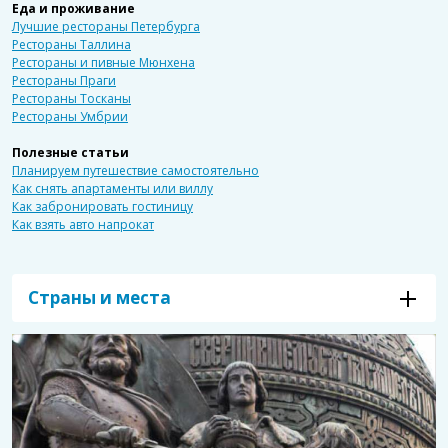
Еда и проживание
Лучшие рестораны Петербурга
Рестораны Таллина
Рестораны и пивные Мюнхена
Рестораны Праги
Рестораны Тосканы
Рестораны Умбрии
Полезные статьи
Планируем путешествие самостоятельно
Как снять апартаменты или виллу
Как забронировать гостиницу
Как взять авто напрокат
Страны и места