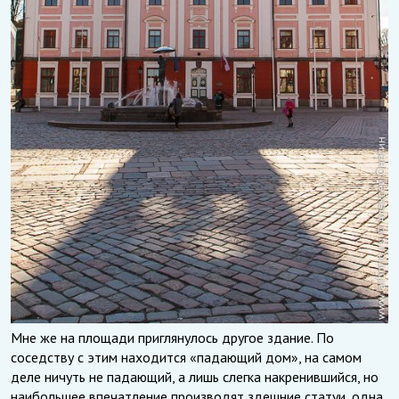
Мне же на площади приглянулось другое здание. По
соседству с этим находится «падающий дом», на самом
деле ничуть не падающий, а лишь слегка накренившийся, но
наибольшее впечатление производят здешние статуи, одна