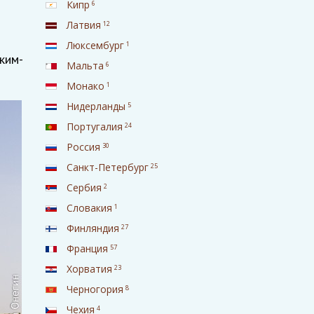
Кипр
6
Латвия
12
Люксембург
1
ким-
Мальта
6
Монако
1
Нидерланды
5
Португалия
24
Россия
30
Санкт-Петербург
25
Сербия
2
Словакия
1
Финляндия
27
Франция
57
Хорватия
23
Черногория
8
Чехия
4