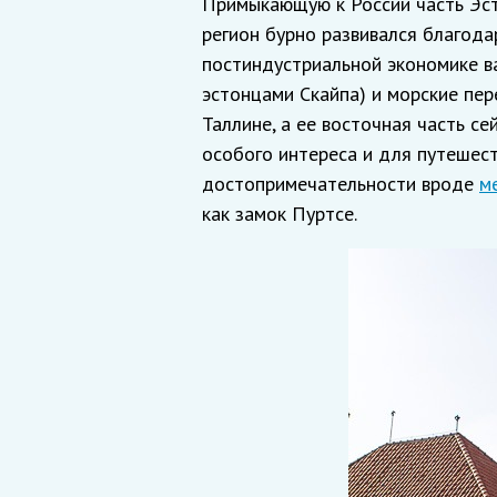
Примыкающую к России часть Эст
регион бурно развивался благода
постиндустриальной экономике ва
эстонцами Скайпа) и морские пер
Таллине, а ее восточная часть се
особого интереса и для путешест
достопримечательности вроде
м
как замок Пуртсе.