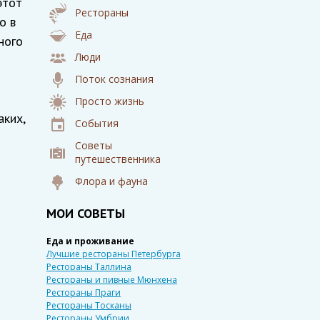
этот
Рестораны
о в
Еда
ного
Люди
Поток сознания
Просто жизнь
аких,
События
Советы
путешественника
Флора и фауна
МОИ СОВЕТЫ
Еда и проживание
Лучшие рестораны Петербурга
Рестораны Таллина
Рестораны и пивные Мюнхена
Рестораны Праги
Рестораны Тосканы
Рестораны Умбрии