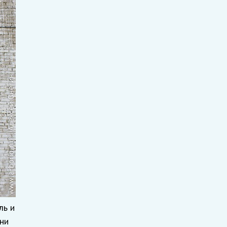
ль и
рни