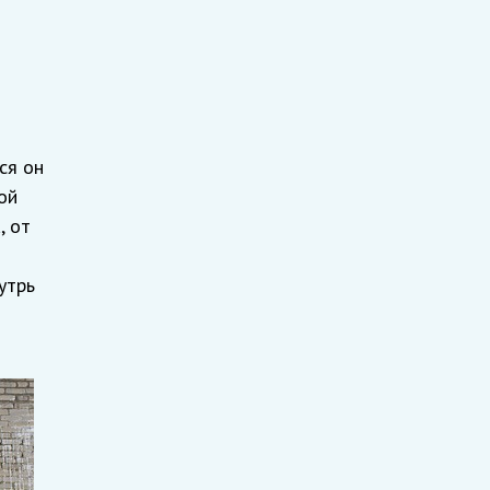
ся он
ой
, от
утрь